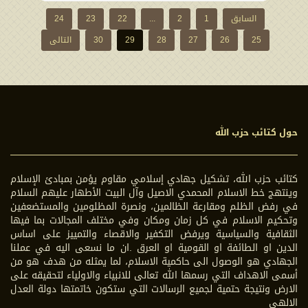
السابق
1
2
...
22
23
24
25
26
27
28
29
30
التالی
حول كتائب حزب الله
كتائب حزب الله، تشكيل جهادي إسلامي مقاوم يؤمن بمبادئ الإسلام
وينتهج خط الاسلام المحمدي الاصيل وآل البيت الأطهار عليهم السلام
في رفض الظلم ومقارعة الظالمين، ونصرة المظلومين والمستضعفين
وتحكيم الاسلام في كل زمان ومكان وفي مختلف المجالات بما فيها
الثقافية والسياسية ويرفض التكفير والاقصاء والتمييز على اساس
الدين او الطائفة او القومية او العرق .ان ما نسعى اليه في عملنا
الجهادي هو الوصول الى حاكمية الاسلام، لما يمثله من هدف هو من
أسمى الاهداف التي رسمها الله تعالى للانبياء والاولياء لتحقيقه على
الارض ونتيجة حتمية لجميع الرسالات التي ستكون خاتمتها دولة العدل
الالهي