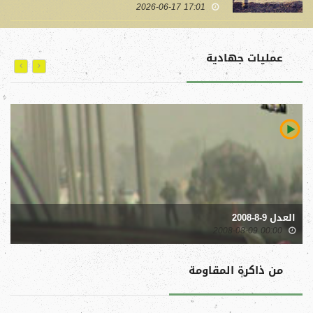
17:01 2026-06-17
عمليات جهادية
العدل 9-8-2008
بغ
00:00 2008-08-09
من ذاكرة المقاومة