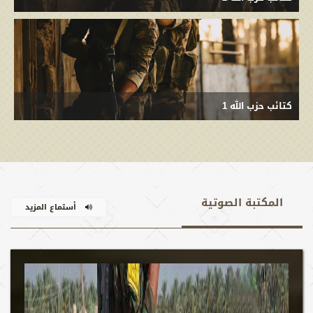
كتائب حزب الله 1
المکتبة الصوتية
أستماع المزيد