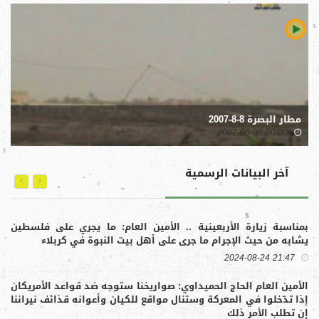
مطار البصرة 8-8-2007
00:00 2007-08-08
آخر البیانات الرسمية
بمناسبة زيارة الأربعينية .. الأمين العام: ما يجري على فلسطين
الأ
يشابه من حيث الإجرام ما جرى على أهل بيت النبوة في كربلاء
الل
21:47 2024-08-24
الأمين العام الحاج الحميداوي: صواريخنا ستوجه ضد قواعد الأمريكان
الأ
إذا تدّخلوا في المعركة وستنال مواقع للكيان وأعوانه قذائف نيراننا
الش
إن تطلب الأمر ذلك
شما