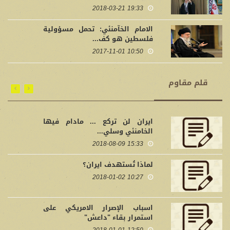
19:33 2018-03-21
الامام الخآمنئي: تحمل مسؤولية
فلسطين هو كف...
10:50 2017-11-01
قلم مقاوم
ايران لن تركع ... مادام فيها
الخامنئي وسلي...
15:33 2018-08-09
لماذا تُستهدف ايران؟
10:27 2018-01-02
اسباب الإصرار الامريكي على
استمرار بقاء "داعش"