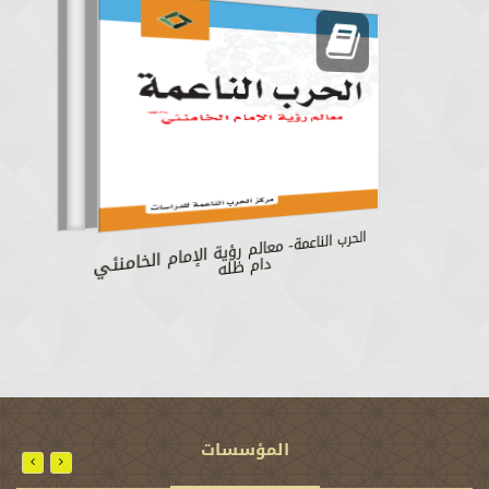
الحرب الناعمة- معالم رؤية الإمام الخامنئي دام ظله
المؤسسات