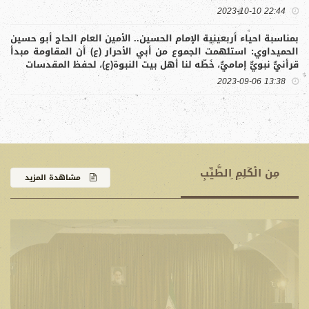
22:44 2023-10-10
بمناسبة احياء أربعينية الإمام الحسين.. الأمين العام الحاج أبو حسين
كتا
الحميداوي: استلهمت الجموع من أبي الأحرار (ع) أن المقاومة مبدأ
وفص
قرأنيٌّ نبويٌّ إماميٌّ، خَطّه لنا أهل بيت النبوة(ع)، لحفظ المقدسات
13:38 2023-09-06
مِن الْكَلِمِ ِالطَّيِّبِ
مشاهدة المزيد