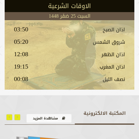
الاوقات الشرعیة
السبت 25 صَفَر 1448
03:50
اذان الصبح
05:20
شروق الشمس
12:08
اذان الظهر
19:15
اذان المغرب
00:08
نصف اللیل
المكتبة الالكترونية
مشاهدة المزيد