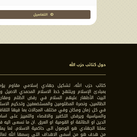
التفاصيل
حول كتائب حزب الله
كتائب حزب الله، تشكيل جهادي إسلامي مقاوم يؤم
بمبادئ الإسلام وينتهج خط الاسلام المحمدي الاصيل وآ
البيت الأطهار عليهم السلام في رفض الظلم ومقارع
الظالمين، ونصرة المظلومين والمستضعفين وتحكيم الاسل
في كل زمان ومكان وفي مختلف المجالات بما فيها الثقاف
والسياسية ويرفض التكفير والاقصاء والتمييز على اسا
الدين او الطائفة او القومية او العرق .ان ما نسعى اليه 
عملنا الجهادي هو الوصول الى حاكمية الاسلام، لما يمث
من هدف هو من أسمى الاهداف التي رسمها الله تعال