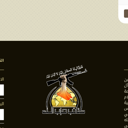
الت
ال
ن
ل
ة
ام
ية
الب
س
في
له
ى