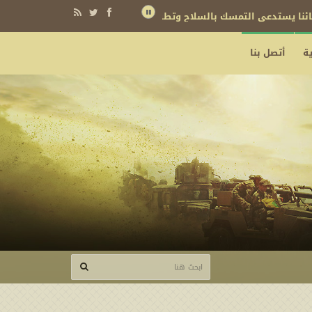
نائنا يستدعي التمسك بالسلاح وتطويره لردع كل من يريد بنا شراً
ة
أتصل بنا