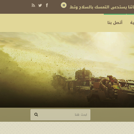
نائنا يستدعي التمسك بالسلاح وتطويره لردع كل من يريد بنا شراً
ة
أتصل بنا