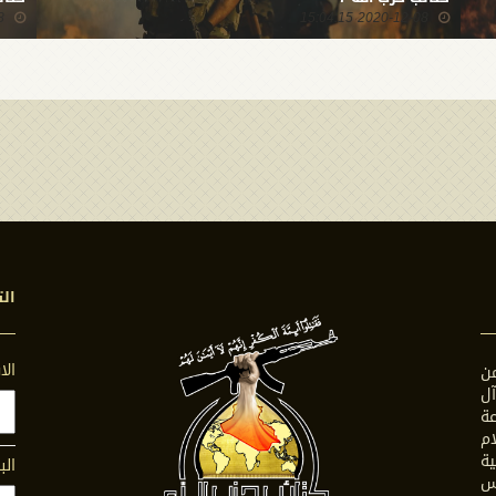
44
2020-12-08 15:04:15
الت
ال
ن
ل
ة
ام
ية
الب
س