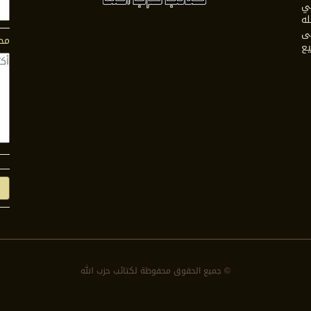
في
له
ى
محت
يع
© جمیع الحقوق محفوظة لكتائب حزب الله