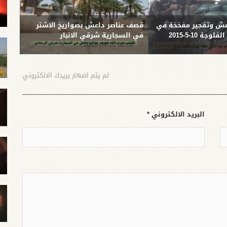
ش وتفجير مفخخة في
قصف عناصر داعش بصواريخ الاشتر
قصف ع
ة 10-5-2015
في السجارية شرقي الانبار
شمال
-04-05
00:00 2015-04-10
لم يتم اضهار بريدك الالكتروني
البريد الالكتروني *