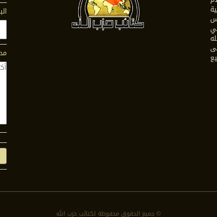
ية
الب
س
في
له
ى
محت
يع
© جمیع الحقوق محفوظة لكتائب حزب الله