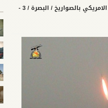
قصف قاعدة المطار للاحتلال الامريكي بالصواريخ / البصرة / 3 -