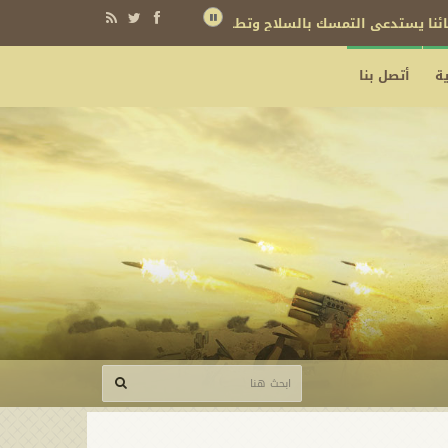
نائنا يستدعي التمسك بالسلاح وتطويره لردع كل من يريد بنا شراً
ة
أتصل بنا