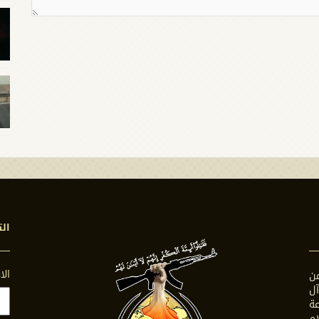
الت
ال
ن
ل
ة
ام