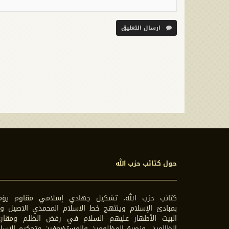
ارسال التعليق
حول كتائب حزب الله
كتائب حزب الله، تشكيل جهادي إسلامي مقاوم يؤم
بمبادئ الإسلام وينتهج خط الاسلام المحمدي الاصيل وآ
البيت الأطهار عليهم السلام في رفض الظلم ومقارع
الظالمين، ونصرة المظلومين والمستضعفين وتحكيم الاسل