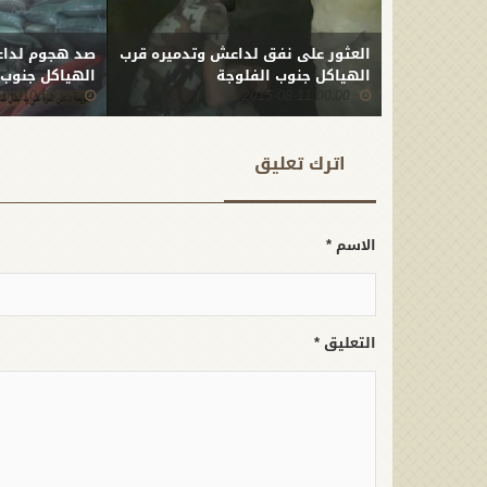
العثور على نفق لداعش وتدميره قرب
صد هجوم لداع
الهياكل جنوب الفلوجة
الهياكل جنوب الفلوج
00:00 2015-05-10
00:00 2015-08-11
اترك تعلیق
الاسم *
التعليق *