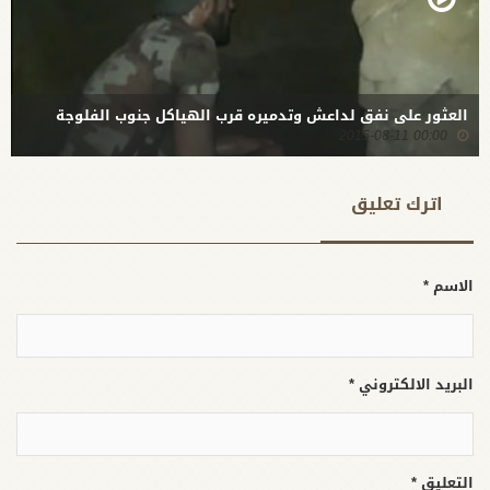
العثور على نفق لداعش وتدميره قرب الهياكل جنوب الفلوجة
00:00 2015-08-11
اترك تعلیق
الاسم *
البريد الالكتروني *
التعليق *