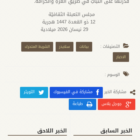
قدرتها على الثباتِ في طريقِ العزةِ والكرامة.
مجلس التعبئة الثقافيّة
12 ذو القعدة 1447 هجرية
29 نيسان 2026 ميلادية
التصنيفات :
بيانات
سلايدر
الشريط المتحرك
الاخبار
الوسوم :
مشارکة الخبر
مشاركة في الفيسبوك
التويتر
جوجل بلاس
طباعة
الخبر السابق
الخبر اللاحق