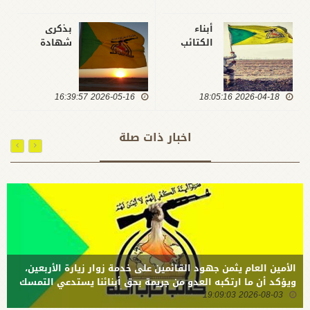
أبناء
بذكرى
الكتائب
شهادة
يخاطبون
الإمام
الأمين
الجواد ..
العام: على
كتائب حزب
2026-04-18 18:05:16
عهدنا
2026-05-16 16:39:57
الله : المرحلة
معكم
الراهنة
ماضون
تتطلب وعياً
اخبار ذات صلة
مادامت
راسخاً
الدماء
وتمسكاً بخط
تسري في
المقاومة
العروق
الأمين العام يثمن جهود القائمين على خدمة زوار زيارة الأربعين،
ويؤكد أن ما ارتكبه العدو من جريمة بحق أبنائنا يستدعي التمسك
2026-08-03 19:09:03
بالسلاح وتطويره لردع كل من يريد بنا شراً