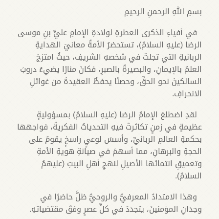
بسمِ اللهِ الرحمنِ الرحيمِ
في أفياءِ الذكرى العطرةِ لولادةِ الإمامِ عليِّ بنِ موسى
الرضا (عليهِ السلامُ)، تستحضرُ الأمةُ معانيَ الهدايةِ
الربانيةِ التي تجلتْ في شخصهِ الشريفِ، حيثُ امتزجَ
العلمُ بالإيمانِ، والبصيرةُ بالصبرِ، فكانَ منارًا يضيءُ دروبَ
السالكينَ نحو الحقِّ، وحصنًا يحفظُ العقيدةَ من غوائلِ
الانحرافِ.
لقدِ اضطلعَ الإمامُ الرضا (عليهِ السلامُ) بمسؤوليةٍ
عظيمةٍ في زمنٍ تكاثرتْ فيهِ التحدياتُ الفكريةُ، فواجهها
بحكمةِ العالمِ الربانيِّ، وأسسَ لوعيٍ راسخٍ يقومُ على
الحجةِ والبرهانِ، مما أسهمَ في صيانةِ هويةِ الأمةِ
وتعميقِ انتمائها الأصيلِ لنهجِ أهلِ البيتِ (عليهمُ
السلامُ).
وهذا الامتدادُ المعرفيُّ والروحيُّ ظلَّ حاضرًا في
وجدانِ المؤمنينَ، يتجددُ في كلِّ عصرٍ وفقَ مقتضياتهِ.