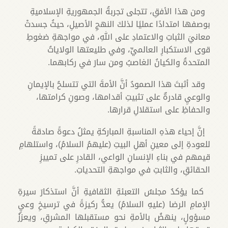
ومن هذا الأفقِ، تتجلى تجربةُ الجمهوريةِ الإسلاميةِ
بوصفها امتدادًا عمليًا لذلكَ النهجِ الأصيلِ، حيثُ جسدتْ
معانيَ الثباتِ والاعتمادِ على اللهِ، في مواجهةِ ضغوطِ
قوى الاستكبارِ العالميِّ، وفي طليعتها الولاياتُ
المتحدةُ والكيانُ الغاصبُ ومن سارَ في ركابهما.
وقد أثبتَ هذا الصمودُ أنَّ الأمةَ التي تتسلحُ بالإيمانِ
والوعيِ قادرةٌ على تثبيتِ أقدامها، وصونِ كرامتها،
والحفاظِ على استقلالِ قرارها.
إنَّ إحياءَ هذهِ المناسبةِ المباركةِ يمثلُ دعوةً صادقةً
للعودةِ إلى معينِ أهلِ البيتِ (عليهمُ السلامُ)، واستلهامِ
قيمهم في بناءِ الإنسانِ الواعي، القادرِ على تمييزِ
الحقائقِ، والثابتِ في مواجهةِ التحدياتِ.
كما يؤكدُ مجلسُ التعبئةِ الثقافيةِ أنَّ استذكارَ سيرةِ
الإمامِ الرضا (عليهِ السلامُ) يعدُّ ركيزةً في ترسيخِ وعيٍ
مسؤولٍ، ينهضُ بالأمةِ نحو مستقبلها المشرقِ، ويعززُ