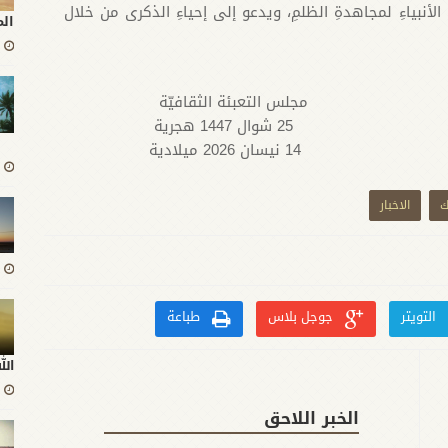
 الأنبياءِ لمجاهدةِ الظلمِ، ويدعو إلى إحياءِ الذكرى من خلال
ال
مجلس التعبئة الثقافيّة
25 شوال 1447 هجرية
14 نيسان 2026 ميلادية
ك
الاخبار
التويتر
جوجل بلاس
طباعة
ال
الخبر اللاحق