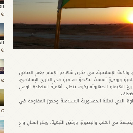
الث
ال
 والأمة الإسلامية، ​في ذكرى شهادةِ الإمامِ جعفرٍ الصادقِ
ميةٍ وروحيةٍ أسستْ لنهضةٍ معرفيةٍ في التاريخِ الإسلاميّ،
عُ الهيمنةِ الصهيوأمريكيةِ، تتجلى أهميةُ استعادةِ الوعيِ
إضعافِ.
ومُ الذي تمثلهُ الجمهوريةُ الإسلاميةُ ومحورُ المقاومةِ في
تجسدُ في العلم، والبصيرةِ، ورفضِ التبعية، وبناءِ إنسانٍ واعٍ