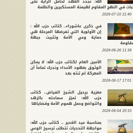
الله: نجدد العهد لحامل الراية على
بات في النهج المقاوم لهيمنة المستكبرين والظلمة
21:40 2026-07-10
في ذكرى عاشوراء.. كتائب حزب الله :
إن الأولوية التي تفرضها المرحلة هي
حماية وعي الأمة وتثبيت جبهة
مقاومة
11:39 2026-06-26
الأمين العام لكتائب حزب الله: لا يمكن
الوثوق بعهود الأعداء وندرك تماماً أن
المعركة لم تنتهِ بعد
17:01 2026-06-17
معزية برحيل الشيخ الفياض.. كتائب
حزب الله: تميّز سماحته بالزهد
والتواضع وحمل هموم الأمة وقضاياها
20:33 2026-06-04
بمناسبة عيد الغدير .. كتائب حزب الله:
مواجهة التحديات تتطلب ترسيخ الوعي