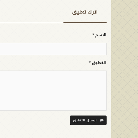
وتطويره لردع كل من يريد بنا شراً
اترك تعلیق
الاسم *
التعليق *
ارسال التعليق