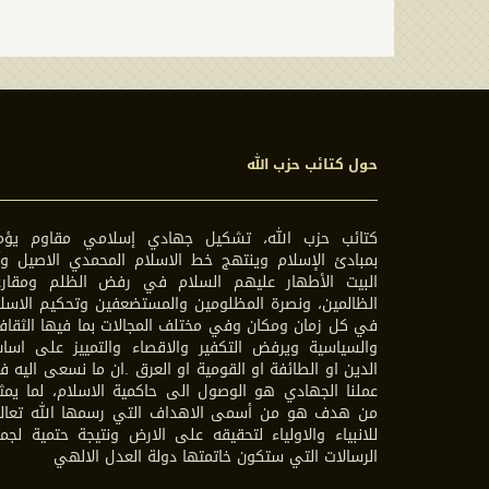
حول كتائب حزب الله
كتائب حزب الله، تشكيل جهادي إسلامي مقاوم يؤم
بمبادئ الإسلام وينتهج خط الاسلام المحمدي الاصيل وآ
البيت الأطهار عليهم السلام في رفض الظلم ومقارع
الظالمين، ونصرة المظلومين والمستضعفين وتحكيم الاسل
في كل زمان ومكان وفي مختلف المجالات بما فيها الثقاف
والسياسية ويرفض التكفير والاقصاء والتمييز على اسا
الدين او الطائفة او القومية او العرق .ان ما نسعى اليه 
عملنا الجهادي هو الوصول الى حاكمية الاسلام، لما يمث
من هدف هو من أسمى الاهداف التي رسمها الله تعال
للانبياء والاولياء لتحقيقه على الارض ونتيجة حتمية لجم
الرسالات التي ستكون خاتمتها دولة العدل الالهي