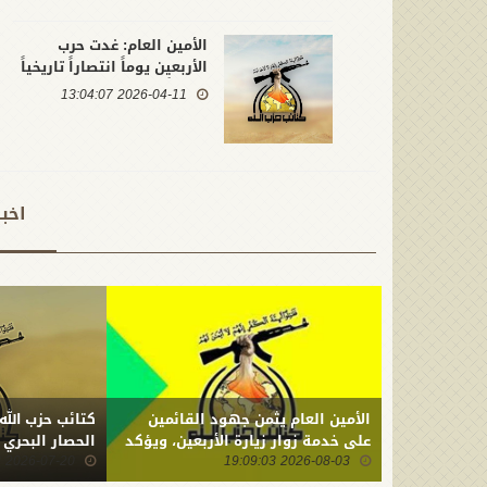
الأمين العام: غدت حرب
الأربعين يوماً انتصاراً تاريخياً
عظيماً نُقش بمداد العزة في
2026-04-11 13:04:07
ذاكرة أحرار العالم
اخب
الأمين العام يثمن جهود القائمين
كتائب حزب الله
على خدمة زوار زيارة الأربعين، ويؤكد
الحصار البحري
2026-08-03 19:09:03
أن ما ارتكبه العدو من جريمة بحق
2026-07-20 22:01:23
أبنائنا يستدعي التمسك بالسلاح