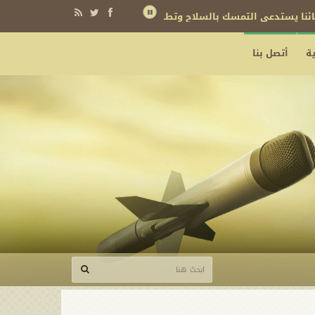
نائنا يستدعي التمسك بالسلاح وتطويره لردع كل من يريد بنا شراً
ة
أتصل بنا