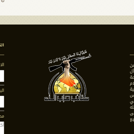
الت
ال
ن
ل
ة
ام
ية
الب
س
في
له
ى
محت
يع