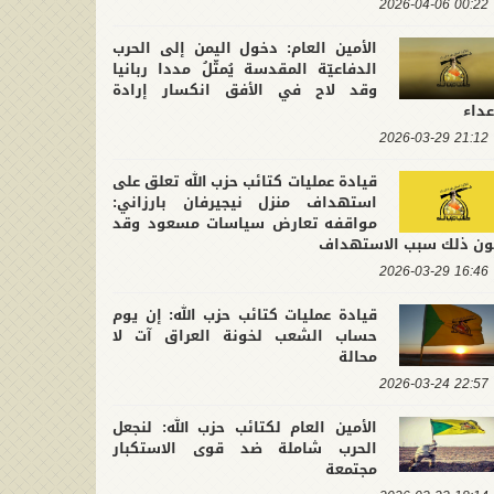
00:22 2026-04-06
كبرين والظلمة
الأمين العام: دخول اليمن إلى الحرب
الدفاعيّة المقدسة يُمثّلُ مددا ربانيا
وقد لاح في الأفق انكسار إرادة
عداء
21:12 2026-03-29
قيادة عمليات كتائب حزب الله تعلق على
استهداف منزل نيجيرفان بارزاني:
مواقفه تعارض سياسات مسعود وقد
ون ذلك سبب الاستهداف
16:46 2026-03-29
قيادة عمليات كتائب حزب الله: إن يوم
حساب الشعب لخونة العراق آت لا
محالة
22:57 2026-03-24
الأمين العام لكتائب حزب الله: لنجعل
الحرب شاملة ضد قوى الاستكبار
مجتمعة