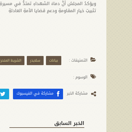
ويؤكدُ المجلسُ أنَّ دماءَ الشهداءِ تمتدُّ في مسيرةِ
تثبيتِ خيارِ المقاومةِ ودعمِ قضايا الأمةِ العادلةِ
التصنيفات :
بيانات
سلايدر
الشريط المتحر
الوسوم :
مشارکة الخبر
مشاركة في الفيسبوك
الخبر السابق