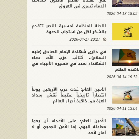
على عهدنا معكم ماضون مادامت
الدماء تسري في العروق
18:05 2026-04-18
اللجنة المنظمة لمسيرة النصر تتقدم
بالشكر لكل من استجاب للدعوة
23:27 2026-04-17
في ذكرى شهادة الإمام الصادق (عليه
السلام).. كتائب حزب الله: دماء
الشهداء تمتد في مسيرة الأنبياء في
اهدة الظلم
19:13 2026-04-14
الأمين العام: غدت حرب الأربعين يوماً
انتصاراً تاريخياً عظيماً نُقش بمداد
العزة في ذاكرة أحرار العالم
13:04 2026-04-11
لتشييع التاريخي لقائد محور
في ذكرى عاشوراء.. كتائب حزب الله :
الأمين العام: على الأعداء أن يعوا
ومة.. الأمين العام لكتائب حزب
إن الأولوية التي تفرضها المرحلة ه
معادلة اليوم، إما الأمن للجميع، أو لا
2026-07-10 21:4
 نجدد العهد لحامل الراية على
2026-06-26 11:39:41
حماية وعي الأمة وتثبيت جبهة
أمان لأحد
ت في النهج المقاوم لهيمنة
المقاومة