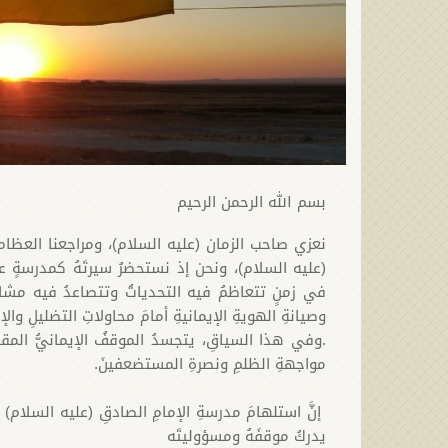
بسم الله الرحمن الرحيم
نعزي صاحب الزمان (عليه السلام)، ومراجعنا العظام،
(عليه السلام)، ونحن إذ نستحضرُ سيرتَهُ كمدرسةٍ عل
في زمنٍ تتعاظمُ فيه التحدياتُ وتتصاعدُ فيه مشاري
وصيانةِ الهويةِ الإيمانيةِ أمامَ محاولاتِ التضليلِ وال
.وفي هذا السياقِ، يتجسدُ الموقفُ الإيمانيُّ المقا
مواجهةِ الظلمِ ونصرةِ المستضعفينَ.
إنَّ استلهامَ مدرسةِ الإمامِ الصادقِ (عليه السلام) ي
يدركُ موقفَهُ ومسؤوليتَه