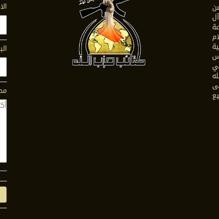
ال
ن
ل
ة
ام
ية
الب
س
في
له
ى
محت
يع