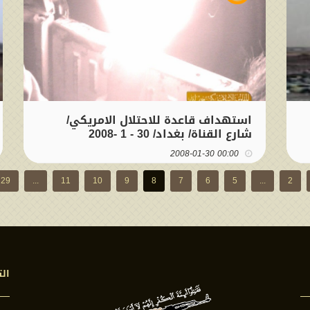
استهداف قاعدة للاحتلال الامريكي/
شارع القناة/ بغداد/ 30 - 1 -2008
00:00 2008-01-30
29
...
11
10
9
8
7
6
5
...
2
الت