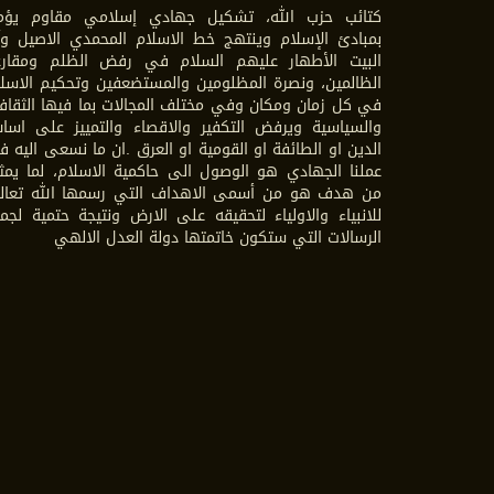
كتائب حزب الله، تشكيل جهادي إسلامي مقاوم يؤم
بمبادئ الإسلام وينتهج خط الاسلام المحمدي الاصيل وآ
البيت الأطهار عليهم السلام في رفض الظلم ومقارع
الظالمين، ونصرة المظلومين والمستضعفين وتحكيم الاسل
في كل زمان ومكان وفي مختلف المجالات بما فيها الثقاف
والسياسية ويرفض التكفير والاقصاء والتمييز على اسا
الدين او الطائفة او القومية او العرق .ان ما نسعى اليه 
عملنا الجهادي هو الوصول الى حاكمية الاسلام، لما يمث
من هدف هو من أسمى الاهداف التي رسمها الله تعال
للانبياء والاولياء لتحقيقه على الارض ونتيجة حتمية لجم
الرسالات التي ستكون خاتمتها دولة العدل الالهي