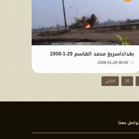
بغداد/سريع محمد القاسم 29-1-2008
00:00 2008-01-29
30
التالی
واصل معنا