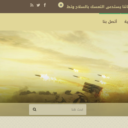
نائنا يستدعي التمسك بالسلاح وتطويره لردع كل من يريد بنا شراً
ة
أتصل بنا