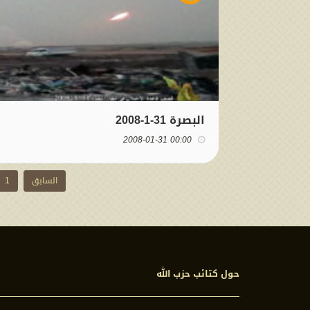
البصرة 31-1-2008
00:00 2008-01-31
السابق
1
حول كتائب حزب الله