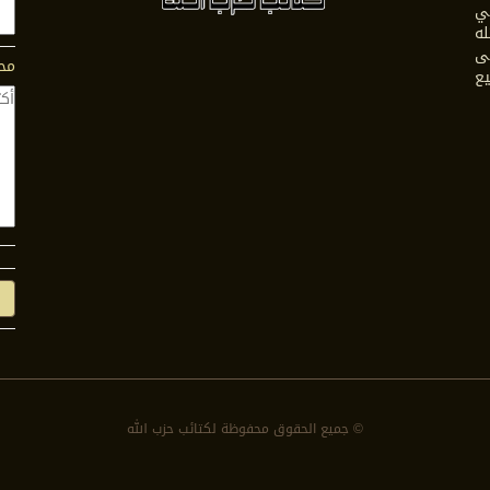
في
له
ى
محت
يع
© جمیع الحقوق محفوظة لكتائب حزب الله