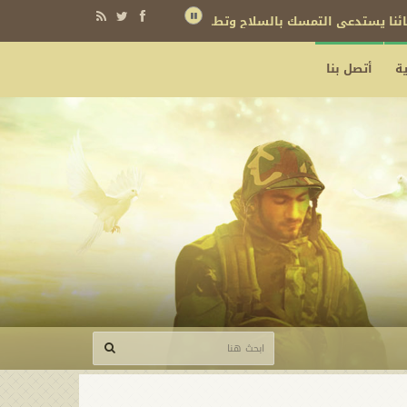
نائنا يستدعي التمسك بالسلاح وتطويره لردع كل من يريد بنا شراً
ة
أتصل بنا