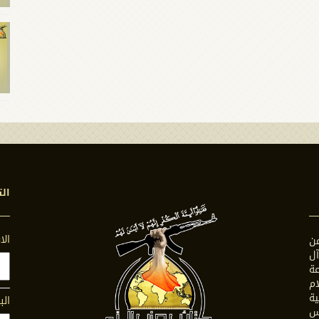
الت
ال
ن
ل
ة
ام
ية
الب
س