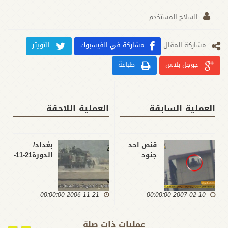
السلاح المستخدم :
مشارکة المقال
مشاركة في الفيسبوك
التويتر
جوجل بلاس
طباعة
العملية السابقة
العملية اللاحقة
قنص احد
بغداد/
جنود
الدورة21-11-
الاحتلال
2006
الامريكي
في برج
2007-02-10 00:00:00
المراقبة /
2006-11-21 00:00:00
حي العامل
/ بغداد / 10
عمليات ذات صلة
- 2 -2007