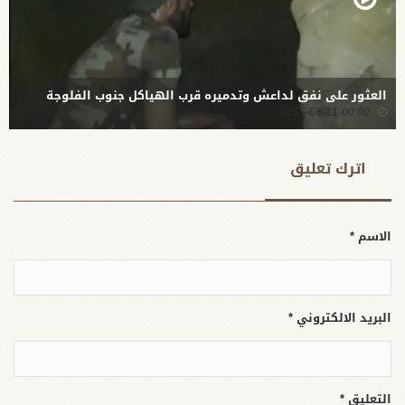
العثور على نفق لداعش وتدميره قرب الهياكل جنوب الفلوجة
00:00 2015-08-11
اترك تعلیق
الاسم *
البريد الالكتروني *
التعليق *