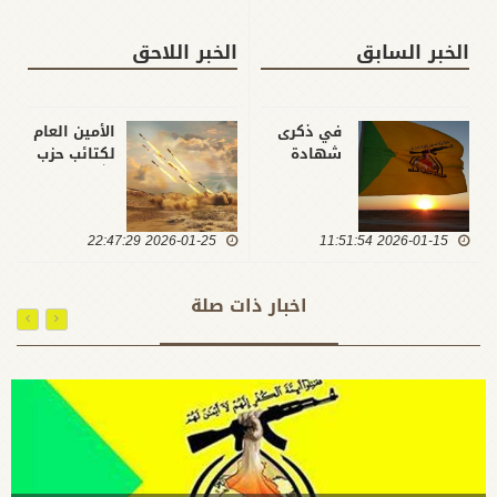
الخبر السابق
الخبر اللاحق
في ذكرى
الأمين العام
شهادة
لكتائب حزب
الإمام
الله يخاطب
الكاظم..
صهاينة
كتائب حزب
الأرض:
2026-01-15 11:51:54
الله: ما
2026-01-25 22:47:29
الحرب على
نشهده
الجمهورية
اليوم من
الإسلامية لن
اخبار ذات صلة
حصار وحرب
تبقي لكم
أمريكية
في منطقتنا
هي
باقية
النسخة
المعاصرة
من سجن
الإمام