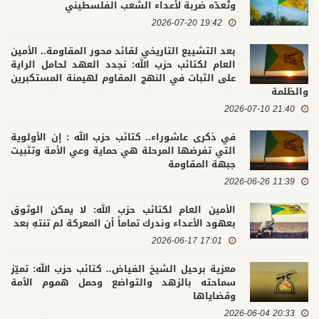
وتُعدّه ضربة لأعداء الشعب الفلسطيني
19:42 2026-07-20
بعد التشييع التاريخي لقائد محور المقاومة.. الأمين
العام لكتائب حزب الله: نجدد العهد لحامل الراية
على الثبات في النهج المقاوم لهيمنة المستكبرين
والظلمة
21:40 2026-07-10
في ذكرى عاشوراء.. كتائب حزب الله : إن الأولوية
التي تفرضها المرحلة هي حماية وعي الأمة وتثبيت
جبهة المقاومة
11:39 2026-06-26
الأمين العام لكتائب حزب الله: لا يمكن الوثوق
بعهود الأعداء وندرك تماماً أن المعركة لم تنتهِ بعد
17:01 2026-06-17
معزية برحيل الشيخ الفياض.. كتائب حزب الله: تميّز
سماحته بالزهد والتواضع وحمل هموم الأمة
وقضاياها
20:33 2026-06-04