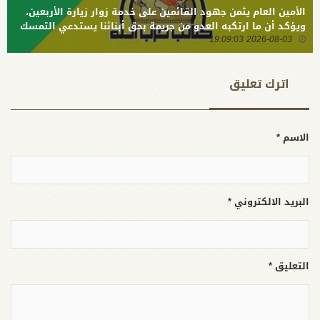
الأمين العام يثمن جهود القائمين على خدمة زوار زيارة الأربعين،
ويؤكد أن ما ارتكبه العدو من جريمة بحق أبنائنا يستدعي التمسك
2026-08-03 19:09:03
بالسلاح وتطويره لردع كل من يريد بنا شراً
اترك تعلیق
الاسم *
البريد الالكتروني *
التعليق *