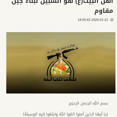
أهل البيت(ع) هو السبيل لبناء جيل
مقاوم
2026-01-21 18:05:43
بسمِ اللهِ الرحمنِ الرحيمِ
﴿يا أيها الذين آمنوا اتقوا اللهَ وابتغوا إليهِ الوسيلةَ﴾