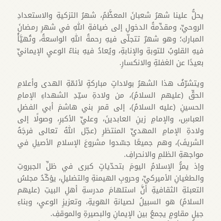
يحلُّ علينا شهرُ شعبانَ المعظَّمُ، شهرُ التزكيةِ والاستعدادِ
الروحيِّ، ومقدِّمةُ الدخولِ إلى ضيافةِ اللهِ في شهرِ رمضانَ
المباركِ؛ وهو شهرٌ تتجلّى فيهِ رحمةُ اللهِ الواسعةُ، وتُهيَّأُ
فيهِ القلوبُ للتوبةِ والإنابةِ، ويُعادُ فيهِ بناءُ الوعيِ الإيمانيِّ
بعيدًا عن الغفلةِ والانكسارِ.
ويتشرّفُ هذا الشهرُ بولاداتٍ مباركةٍ لأئمّةِ الهدى وأعلامِ
الحقِّ (عليهم السلامُ)، من ولادةِ سيّدِ الشهداءِ الإمامِ
الحسينِ (عليه السلامُ)، إلى قمرِ بني هاشمَ أبي الفضلِ
العباسِ، والإمامِ زينِ العابدينَ، وعليِّ الأكبرِ، وصولًا إلى
ولادةِ الإمامِ المهديِّ المنتظرِ (عجّل اللهُ تعالى فرجَهُ
الشريفَ)، وهم جميعًا جسّدوا مشروعَ الإسلامِ الأصيلِ في
مواجهةِ الظلمِ والانحرافِ.
وإذ يمرُّ الإسلامُ اليومَ بتحدّياتٍ كبرى في ظلِّ الجبروتِ
والطغيانِ الأميركيِّ، وحروبِ الهيمنةِ والتضليلِ، يؤكّدُ مجلسُ
التعبئةِ الثقافيةِ أنَّ استلهامَ مدرسةِ أهلِ البيتِ (عليهم
السلامُ) هو السبيلُ لصيانةِ الهويةِ، وتعزيزِ الوعيِ، وبناءِ
جيلٍ مقاومٍ يجمعُ بين الإيمانِ والبصيرةِ والموقفِ.