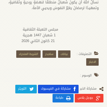
نسألُ اللهَ أن يكونَ شعبانُ منطلقًا لنهضةٍ روحيةٍ وثقافيةٍ،
وتمهيدًا لرمضانَ يغيّرُ النفوسَ ويحيي الأمةَ.
مجلس التعبئة الثقافية
1 شعبان 1447 هجرية
21 كانون الثاني 2026
التصنيفات :
بيانات
سلايدر
الشريط المتحرك
الاخبار
الوسوم :
مشارکة الخبر
مشاركة في الفيسبوك
التويتر
جوجل بلاس
طباعة