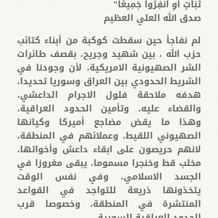
ثُبَاتٍ أَوِ انفِرُوا جَمِيعًا"
صدق الله العلي العظيم
لم نفاجأ حين سقطت كوكبة من أبناء كتائب
حزب الله ، بين شهيد وجريح، بقصف طائرات
الشر الصهيونية الامريكية، لأن وجودنا في
الشريط الحدودي بين العراق وسوريا تحديدا،
هدفه ملاحقة فلول الاجرام الداعشي،
والقضاء عليه، وتأمين الحدود العراقية،
وهذا ما يقض مضاجع أميركا وكيانها
الصهيوني اللقيط، وعملائهم في المنطقة،
لانهم حريصون على ابقاء داعش وأخواتها،
مخلب قط وخنجرا مسموما، يبقى مغروزا في
الجسد الاسلامي، وفي نفس الوقت
يتخذونها ذريعة للتواجد في القواعد
المنتشرة في المنطقة، وخصوصا قرب
الحدود العراقية السورية.