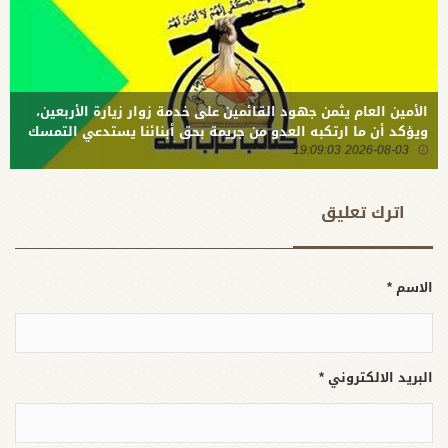
الوجود
الأمين العام يثمن جهود القائمين على خدمة زوار زيارة الأربعين،
ويؤكد أن ما ارتكبه العدو من جريمة بحق أبنائنا يستدعي التمسك
2026-08-03 19:09:03
بالسلاح وتطويره لردع كل من يريد بنا شراً
اترك تعلیق
الاسم *
البريد الالكتروني *