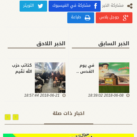
مشارکة الخبر
مشاركة في الفيسبوك
التويتر
جوجل بلاس
طباعة
الخبر السابق
الخبر اللاحق
في يوم
كتائب حزب
القدس ..
الله تقُيم
كتائب حزب
مجلس عزاء
الله تؤكد
على أرواح
صراع
شهداء
2018-06-08 18:39:02
المقاومة
2018-06-21 18:57:44
الغارة
ومحور الشر
الصهيو-
وصل مراحل
امريكية على
اخبار ذات صلة
لا يمكن ان
الحدود
ينتهي الا
العراقية
بزوال
السورية
إسرائيل من