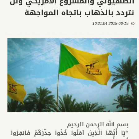
الصهيوني والمشروع الامريكي ولن
نتردد بالذهاب باتجاه المواجهة
2018-06-19 10:21:04
بسم الله الرحمن الرحيم
"يَا أَيُّهَا الَّذِينَ آمَنُوا خُذُوا حِذْرَكُمْ فَانفِرُوا