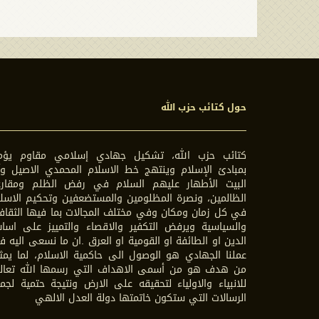
حول كتائب حزب الله
كتائب حزب الله، تشكيل جهادي إسلامي مقاوم يؤم
بمبادئ الإسلام وينتهج خط الاسلام المحمدي الاصيل وآ
البيت الأطهار عليهم السلام في رفض الظلم ومقارع
الظالمين، ونصرة المظلومين والمستضعفين وتحكيم الاسل
في كل زمان ومكان وفي مختلف المجالات بما فيها الثقاف
والسياسية ويرفض التكفير والاقصاء والتمييز على اسا
الدين او الطائفة او القومية او العرق .ان ما نسعى اليه 
عملنا الجهادي هو الوصول الى حاكمية الاسلام، لما يمث
من هدف هو من أسمى الاهداف التي رسمها الله تعال
للانبياء والاولياء لتحقيقه على الارض ونتيجة حتمية لجم
الرسالات التي ستكون خاتمتها دولة العدل الالهي