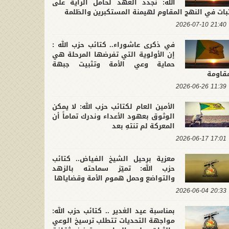
الله: نجدد العهد لحامل الراية على
بات في النهج المقاوم لهيمنة المستكبرين والظلمة
21:40 2026-07-10
في ذكرى عاشوراء.. كتائب حزب الله :
إن الأولوية التي تفرضها المرحلة هي
حماية وعي الأمة وتثبيت جبهة
مقاومة
11:39 2026-06-26
الأمين العام لكتائب حزب الله: لا يمكن
الوثوق بعهود الأعداء وندرك تماماً أن
المعركة لم تنتهِ بعد
17:01 2026-06-17
معزية برحيل الشيخ الفياض.. كتائب
حزب الله: تميّز سماحته بالزهد
والتواضع وحمل هموم الأمة وقضاياها
20:33 2026-06-04
بمناسبة عيد الغدير .. كتائب حزب الله:
مواجهة التحديات تتطلب ترسيخ الوعي