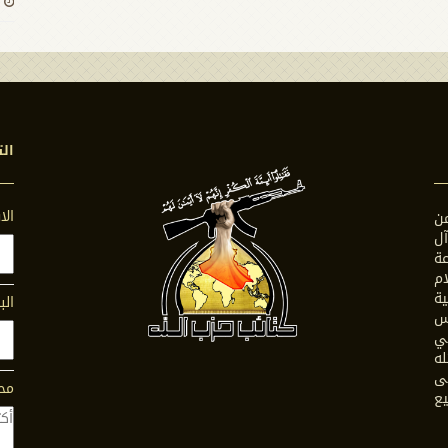
الت
ال
ن
ل
ة
ام
ية
الب
س
في
له
ى
محت
يع