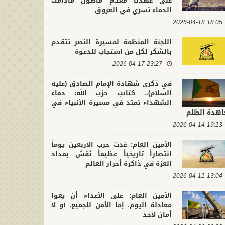
على عهدنا معكم ماضون مادامت
الدماء تسري في العروق
18:05 2026-04-18
اللجنة المنظمة لمسيرة النصر تتقدم
بالشكر لكل من استجاب للدعوة
23:27 2026-04-17
في ذكرى شهادة الإمام الصادق (عليه
السلام).. كتائب حزب الله: دماء
الشهداء تمتد في مسيرة الأنبياء في
اهدة الظلم
لتشييع التاريخي لقائد محور
في ذكرى عاشوراء.. كتائب حزب الله :
ومة.. الأمين العام لكتائب حزب
إن الأولوية التي تفرضها المرحلة ه
19:13 2026-04-14
2026-07-10 21:4
 نجدد العهد لحامل الراية على
2026-06-26 11:39:41
حماية وعي الأمة وتثبيت جبهة
الأمين العام: غدت حرب الأربعين يوماً
ت في النهج المقاوم لهيمنة
المقاومة
انتصاراً تاريخياً عظيماً نُقش بمداد
كبرين والظلمة
العزة في ذاكرة أحرار العالم
13:04 2026-04-11
الأمين العام: على الأعداء أن يعوا
معادلة اليوم، إما الأمن للجميع، أو لا
أمان لأحد