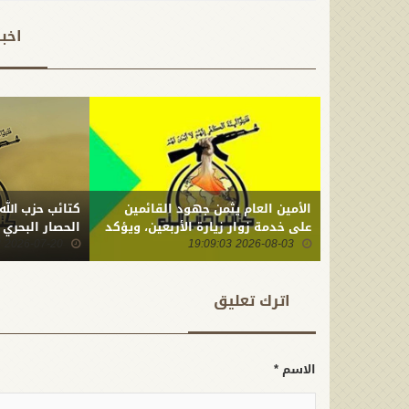
تطلب الأمر ذلك
اخب
الأمين العام يثمن جهود القائمين
كتائب حزب الله
على خدمة زوار زيارة الأربعين، ويؤكد
الحصار البحري
2026-08-03 19:09:03
أن ما ارتكبه العدو من جريمة بحق
2026-07-20 22:01:23
أبنائنا يستدعي التمسك بالسلاح
وتطويره لردع كل من يريد بنا شراً
اترك تعلیق
الاسم *