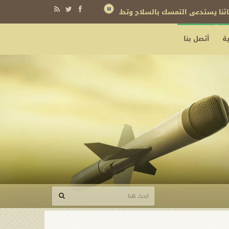
نائنا يستدعي التمسك بالسلاح وتطويره لردع كل من يريد بنا شراً
ة
أتصل بنا