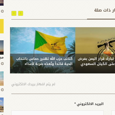
ار ذات صلة
مج
 تبارك قرار اليمن بفرض
كتائب حزب الله تهنئ حماس بانتخاب
بعد ا
 على الكيان السعودي
الحية قائداً وتُعدّه ضربة لأعداء
المقا
2026-07-20 19:42:46
الشعب الفلسطيني
0:51
الله:
الثبا
المست
لم يتم اضهار بريدك الالكتروني
البريد الالكتروني *