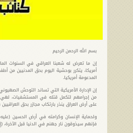
بسم الله الرحمن الرحيم
إن ما تعرض له شعبنا العراقي في السنوات الم
أمريكا، يتكرر بوحشية اليوم بحق المدنيين من أط
المدعومة أمريكيا.
إن الإدارة الأمريكية التي تساند التوحش الصهيون
من إجرامهم لتكمل قتله في المستشفيات، لهي عد
على أرض العراق ينذر بارتكاب مجازر بحق العراقيين
ولحماية الإنسان وكرامته في أرض الحسين (عليه ا
فإنهم سيذوقون نار جهنم في الدنيا قبل الآخرة، (إِنَّا أَعْتَدْ