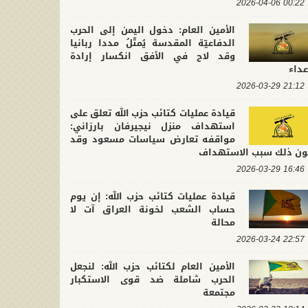
00:22 2026-04-06
الأمين العام: دخول اليمن إلى الحرب
الدفاعيّة المقدسة يُمثّلُ مددا ربانيا
وقد لاح في الأفق انكسار إرادة
عداء
21:12 2026-03-29
قيادة عمليات كتائب حزب الله تعلق على
استهداف منزل نيجيرفان بارزاني:
مواقفه تعارض سياسات مسعود وقد
ون ذلك سبب الاستهداف
16:46 2026-03-29
قيادة عمليات كتائب حزب الله: إن يوم
حساب الشعب لخونة العراق آت لا
محالة
22:57 2026-03-24
الأمين العام لكتائب حزب الله: لنجعل
الحرب شاملة ضد قوى الاستكبار
مجتمعة