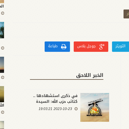
ال
ر
التويتر
جوجل بلاس
طباعة
الخبر اللاحق
في ذكرى استشهادها ..
كتائب حزب الله: السيدة
ال
الزهراء حجة باقية على
2023-10-23 19:03:21
المسلمين في مقاومة
الظالمين بكل زمان ومكان