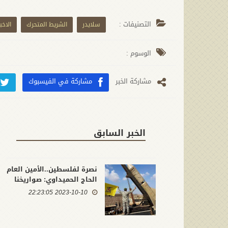
التصنيفات :
سلايدر
الشريط المتحرك
الاخبا
الوسوم :
مشارکة الخبر
مشاركة في الفيسبوك
الخبر السابق
نصرة لفلسطين..الأمين العام
الحاج الحميداوي: صواريخنا
ستوجه ضد قواعد الأمريكان
2023-10-10 22:23:05
إذا تدّخلوا في المعركة
وستنال مواقع للكيان
وأعوانه قذائف نيراننا إن