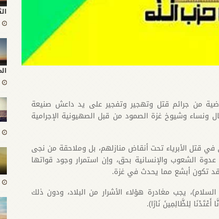
الث
ال
اضية من جرائم قتل وتهجير وتفجير على يد داعش صنيعة
فال ونساء وشيوخ غزة الصمود من قبل الصهيونية الإجرامية
ي في قتل الأبرياء تحت أنقاض منازلهم، بل وملاحقة من نجى
وة الشعوب والإنسانية بحق، وإن استمرار وجود قواتها
 قد تكون أبشع مما يحدث في غزة.
لسلام)، يجب مغادرة هؤلاء الأشرار من البلاد، ودون ذلك
نَا لِلظَّالِمِينَ نَارًا).