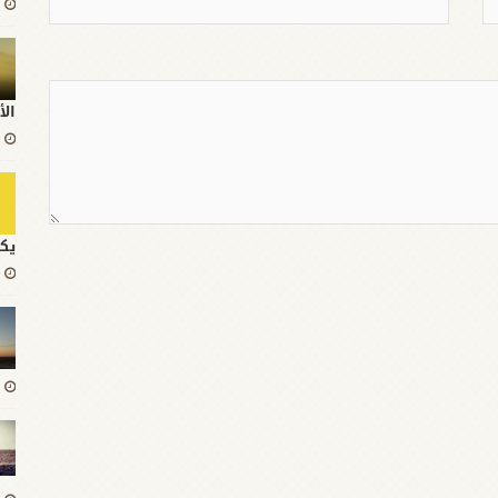
الأ
يك