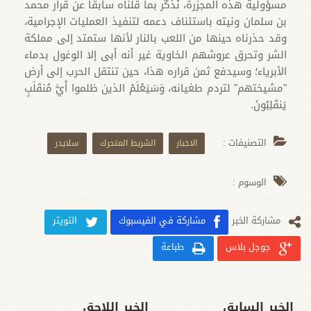
مسؤولية هذه المجزرة، نُذكّر بما قلناه سابقا عن قرار محمد
بن سلمان ونيته باستئناف دعمه لتنفيذ العمليات الإجرامية،
وقد حذرناه حينها من اللعب بالنار لأنها ستمتد إلى مملكة
الشر وتحرق عروشهم الخاوية غير أنه أبى إلا الوغول بدماء
الأبرياء؛ وسيدفع ثمن قراره هذا، حين تنتقل الحرب إلى أرض
"مشيختهم" لتردم طغيانه، وَسَيَعْلَمْ الذين ظلموا أَيَّ مُنقَلَبٍ
يَنقَلِبُونَ.
التصنيفات :
الاخبار
الشريط المتحرك
سلايدر
الوسوم :
مشارکة الخبر
مشاركة في الفيسبوك
التويتر
جوجل بلاس
طباعة
الخبر السابق
الخبر اللاحق