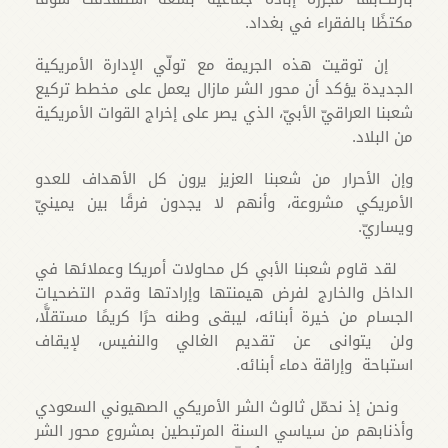
مكتظًا بالفقراء في بغداد.
إن توقيت هذه الجريمة مع تولّي الإدارة الأمريكية
الجديدة يؤكد أن محور الشر مازال يعمل على مخطط تركيع
شعبنا العراقيّ الأبيّ، الذي يصر على إخراج القوات الأمريكية
من البلاد.
وإن الأحرار من شعبنا العزيز يرون كل الأهداف للعدو
الأمريكي مشروعة، وأنهم لا يجدون فرقًا بين يمينيّ
ويساريّ.
لقد قاوم شعبنا الأبي كل محاولات أمريكا وعملائها في
الداخل والخارج لفرض هيمنتها وإرادتها وقدم التضحيات
الجسام من خيرة أبنائه، ليبقى وطنه حرًا كريمًا مستقلًّا،
ولن يتوانى عن تقديم الغالي والنفيس، لإيقاف
استباحة وإراقة دماء أبنائه.
ونحن إذ نحمّل ثالوث الشر الأمريكي الصهيوني السعودي
وأذنابهم من سياسي السنة المرتبطين بمشروع محور الشر