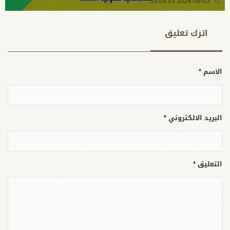
2026-08-03 19:09:03
بالسلاح وتطويره لردع كل من يريد بنا شراً
اترك تعلیق
الاسم *
البريد الالكتروني *
التعليق *