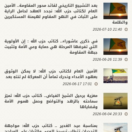
بعد التشييع التاريخي لقائد محور المقاومة.. الأمين
العام لكتائب حزب الله: نجدد العهد لحامل الراية
على الثبات في النهج المقاوم لهيمنة المستكبرين
والظلمة
21:40 2026-07-10
في ذكرى عاشوراء.. كتائب حزب الله : إن الأولوية
التي تفرضها المرحلة هي حماية وعي الأمة وتثبيت
جبهة المقاومة
11:39 2026-06-26
الأمين العام لكتائب حزب الله: لا يمكن الوثوق
بعهود الأعداء وندرك تماماً أن المعركة لم تنتهِ بعد
17:01 2026-06-17
معزية برحيل الشيخ الفياض.. كتائب حزب الله: تميّز
سماحته بالزهد والتواضع وحمل هموم الأمة
وقضاياها
20:33 2026-06-04
بمناسبة عيد الغدير .. كتائب حزب الله: مواجهة
التحديات تتطلب ترسيخ الوعي والثبات على المبادئ