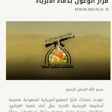
قرار الوغول بدماء الأبرياء
2021-01-21 18:50:56
بسم الله الرحمن الرحيم
عاودت عصاباتُ الشرّ الصهيو-أميريكية السعودية ممارسة
أساليبها الإجرامية القذرة بحقّ أبناء شعبنا العراقيّ،
بارتكابها مجزرة إبادة جماعية بشعة استهدفت سوقًا