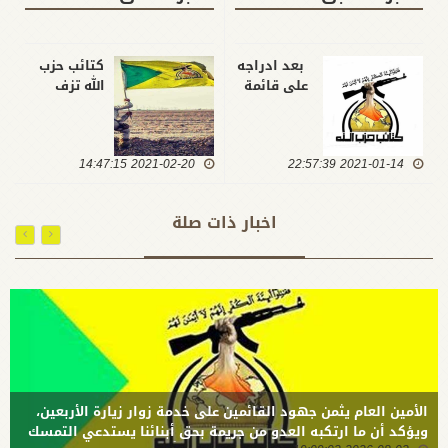
بعد ادراجه
كتائب حزب
على قائمة
الله تزف
ارهاب
القائد ابو
أمريكا...كتائب
ياسر المعلم
حزب الله:
ليلتحق
2021-01-14 22:57:39
الحاج أبو
2021-02-20 14:47:15
بقافلة
فدك زرع في
الشهداء...
قلوب
قاوم
اخبار ذات صلة
الظالمين
الاحتلال
الرعب
وساهم في
الدفاع عن
المقدسات
وعاش
لحظات النصر
على داعش
الأمين العام يثمن جهود القائمين على خدمة زوار زيارة الأربعين،
ويؤكد أن ما ارتكبه العدو من جريمة بحق أبنائنا يستدعي التمسك