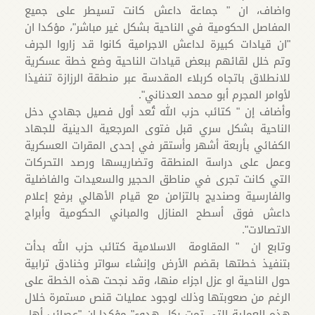
واضاف، ان " جماعة داعش كانت تسيطر على جميع
المفاصل الحكومية في الناحية بشكل غير مباشر"، مؤكدا ان
"ان قيادات كبيرة لداعش الاجرامية كانوا قد زاروا الجرف
وتم خلل لقائهم ببعض قيادات الناحية وضع خطة عسكرية
للانطلاق باتجاه كربلاء المقدسة عبر منطقة الرزازة تنفيذا
لأوامر المجرم أبو محمد العدناني".
وأضاف إن " كتائب حزب الله تُعد أول فصيل جهادي دخل
الناحية بشكل سري قبل فتوى المرجعية الدينية للجهاد
الكفائي بأربعة أشهر وأستقر في إحدى المقرات العسكرية
وعمل على دراسة المنطقة وتضاريسها ورصد التحركات
التي كانت تجرى في مناطق الحجير والسعيدات والفاضلية
والفارسية وصنديج بالتزامن مع قيام الأهالي برفع إعلام
داعش فوق أسطح المنازل والمباني الحكومية وأبراج
الاتصالات".
وتابع ان " المقاومة الاسلامية كتائب حزب الله بدأت
بتنفيذ خطتها بقضم الأرض وإنشاء سواتر وخنادق ترابية
حول الناحية او عزل اجزاء منها، وقد نجحت هذه الخطة على
الرغم من صعوبتها وذلك لوجود عمليات قنص مستمرة خلال
هذه العملية التي تمت بكل هدوء" مؤكدا ان "عصائب أهل