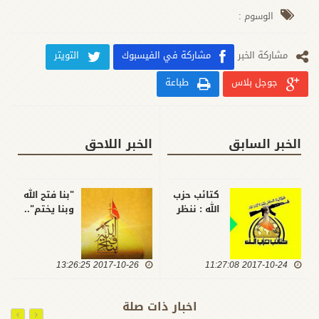
الوسوم :
مشارکة الخبر
مشاركة في الفيسبوك
التويتر
جوجل بلاس
طباعة
الخبر السابق
الخبر اللاحق
كتائب حزب
"بنا فتح الله
الله : ننظر
وبنا يختم"..
بعين الريبة
شعار كتائب
والشك
حزب الله
حول
لمحرم الحرام
2017-10-24 11:27:08
الانفتاح
2017-10-26 13:26:25
واختتام
السعودي
معاركها ضد
الاخير تجاه
داعش غرب
اخبار ذات صلة
العراق،
الانبار