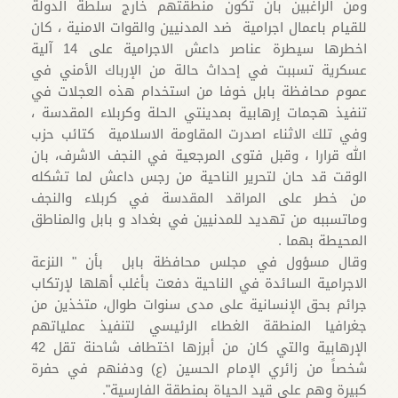
ومن الراغبين بان تكون منطقتهم خارج سلطة الدولة
للقيام باعمال اجرامية ضد المدنيين والقوات الامنية ، كان
اخطرها سيطرة عناصر داعش الاجرامية على 14 آلية
عسكرية تسببت في إحداث حالة من الإرباك الأمني في
عموم محافظة بابل خوفا من استخدام هذه العجلات في
تنفيذ هجمات إرهابية بمدينتي الحلة وكربلاء المقدسة ،
وفي تلك الاثناء اصدرت المقاومة الاسلامية كتائب حزب
الله قرارا ، وقبل فتوى المرجعية في النجف الاشرف، بان
الوقت قد حان لتحرير الناحية من رجس داعش لما تشكله
من خطر على المراقد المقدسة في كربلاء والنجف
وماتسببه من تهديد للمدنيين في بغداد و بابل والمناطق
المحيطة بهما .
وقال مسؤول في مجلس محافظة بابل بأن " النزعة
الاجرامية السائدة في الناحية دفعت بأغلب أهلها لإرتكاب
جرائم بحق الإنسانية على مدى سنوات طوال، متخذين من
جغرافيا المنطقة الغطاء الرئيسي لتنفيذ عملياتهم
الإرهابية والتي كان من أبرزها اختطاف شاحنة تقل 42
شخصاً من زائري الإمام الحسين (ع) ودفنهم في حفرة
كبيرة وهم على قيد الحياة بمنطقة الفارسية".