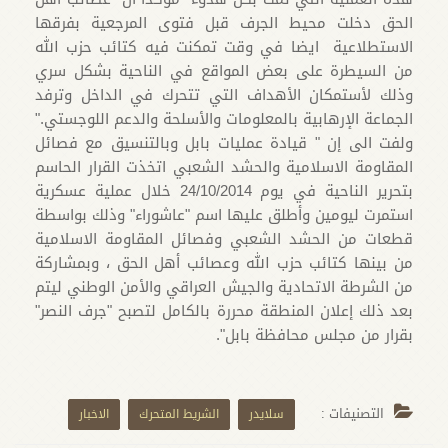
الحق دخلت محيط الجرف قبل فتوى المرجعية بفرقها
الاستطلاعية ايضا في وقت تمكنت فيه كتائب حزب الله
من السيطرة على بعض المواقع في الناحية بشكل سري
وذلك لأستمكان الأهداف التي تتحرك في الداخل وترفد
الجماعة الإرهابية بالمعلومات والأسلحة والدعم اللوجستي."
ولفت الى إن " قيادة عمليات بابل وبالتنسيق مع فصائل
المقاومة الاسلامية والحشد الشعبي اتخذت القرار الحاسم
بتحرير الناحية في يوم 24/10/2014 خلال عملية عسكرية
استمرت ليومين وأطلق عليها اسم "عاشوراء" وذلك بواسطة
قطعات من الحشد الشعبي وفصائل المقاومة الاسلامية
من بينها كتائب حزب الله وعصائب أهل الحق ، وبمشاركة
من الشرطة الاتحادية والجيش العراقي والأمن الوطني ليتم
بعد ذلك إعلان المنطقة محررة بالكامل لتصبح "جرف النصر"
بقرار من مجلس محافظة بابل".
التصنيفات :
سلايدر
الشريط المتحرك
الاخبار