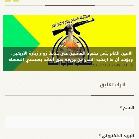
لاسيما انه
تم بمباركة
امريكية
الأمين العام يثمن جهود القائمين على خدمة زوار زيارة الأربعين،
ويؤكد أن ما ارتكبه العدو من جريمة بحق أبنائنا يستدعي التمسك
2026-08-03 19:09:03
بالسلاح وتطويره لردع كل من يريد بنا شراً
اترك تعلیق
الاسم *
البريد الالكتروني *