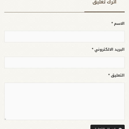
اترك تعلیق
الاسم *
البريد الالكتروني *
التعليق *