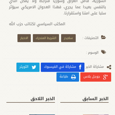
السورية، فأمن العراق وسوريا مترابط ولا يمكن النأي
بالنفس بعيدا عما يجري، فهذا العدوان الامريكي سيؤثر
سلبا على امننا واستقرارنا.
المكتب السياسي لكتائب حزب الله
التصنيفات :
سلايدر
الشريط المتحرك
الاخبار
الوسوم :
مشارکة الخبر
مشاركة في الفيسبوك
التويتر
جوجل بلاس
طباعة
الخبر السابق
الخبر اللاحق