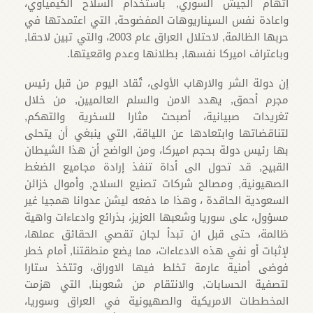
اتهام الجيش السوري, باستخدام السلاح الكيمياوي،
واعادة نفس السيناريوهات المفضوحة, التي اعتمدتها في
حربها الظالمة, لاحتلال العراق عام 2003، والتي تبين لاحقا,
وباعتراف اميركا نفسها, بطلانها وعدم واقعيتها.
إن دولة الشر والارهاب الأولى، تُقاد اليوم من قبل رئيس
مجرم أحمق, يهدد الامن والسلم العالميين, من خلال
تغريدات صبيانية، أصبحت مثارا للسخرية والتهكم,
لتناقضاتها وابتعادها عن اللياقة, التي ينبغي أن يتحلى
بها رئيس دولة بحجم اميركا، ومن الواضح أن هذا الشيطان
القبيح, قد تحول الى أداة تنفذ إرادة مجاميع الضغط
الصهيونية, ومصالح شركات تصنيع السلاح, وأموال خزائن
السعودية الحاقدة ، وهذا ما دفعه ليشن عدوانا همجيا غير
مسؤول، على سوريا وشعبها العزيز، بذرائع وادعاءات واهية
ظالمة، حتى قبل ان تبدأ لجان تقصي الحقائق عملها،
لإثبات أو نفي هذه الادعاءات، مما يضع منطقتنا, أمام خطر
فوضى أمنية عارمة تخلط فيها الاوراق، وتتخذ ستارا
لتصفية الحسابات, والانتقام من شعوبنا, التي هزمت
المخططات الامريكية والصهيونية في العراق وسوريا،