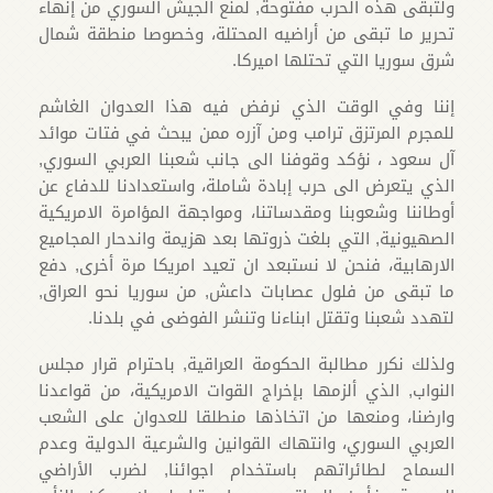
ولتبقى هذه الحرب مفتوحة, لمنع الجيش السوري من إنهاء
تحرير ما تبقى من أراضيه المحتلة، وخصوصا منطقة شمال
شرق سوريا التي تحتلها اميركا.
إننا وفي الوقت الذي نرفض فيه هذا العدوان الغاشم
للمجرم المرتزق ترامب ومن آزره ممن يبحث في فتات موائد
آل سعود ، نؤكد وقوفنا الى جانب شعبنا العربي السوري,
الذي يتعرض الى حرب إبادة شاملة، واستعدادنا للدفاع عن
أوطاننا وشعوبنا ومقدساتنا، ومواجهة المؤامرة الامريكية
الصهيونية, التي بلغت ذروتها بعد هزيمة واندحار المجاميع
الارهابية، فنحن لا نستبعد ان تعيد امريكا مرة أخرى, دفع
ما تبقى من فلول عصابات داعش, من سوريا نحو العراق,
لتهدد شعبنا وتقتل ابناءنا وتنشر الفوضى في بلدنا.
ولذلك نكرر مطالبة الحكومة العراقية, باحترام قرار مجلس
النواب, الذي ألزمها بإخراج القوات الامريكية، من قواعدنا
وارضنا، ومنعها من اتخاذها منطلقا للعدوان على الشعب
العربي السوري، وانتهاك القوانين والشرعية الدولية وعدم
السماح لطائراتهم باستخدام اجوائنا, لضرب الأراضي