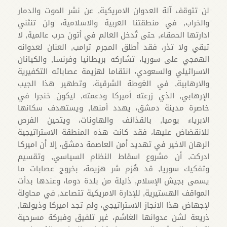
لن تتوقف آلة العدوان الامريكية, عن نشر الموت والدمار
والخراب, في منطقتنا العربية والاسلامية، ولن تنثني
ادارتها الحمقاء, حتى تُدخل العالم في أتون حرب عالمية, لا
تبقي ولا تذر، فقد أطلق المجرم ترامب, العنان لعدوانه
الهمجي على سوريا، تشاركه بريطانيا وفرنسا, والكيانان
الاسرائيلي والسعودي، انتقاما لهزيمة عصاباته التكفيرية
والارهابية, في الغوطة الشرقية، وتطهير هذا الجيب
الإرهابي, الذي زرعته أميركا ودعمته, ليكون خنجرا في
خاصرة مدينة دمشق، يهدد أمنها, ويستهدف سكانها
الابرياء يوميا, بالقذائف والهاونات، ويتحين الفرص
للانقضاض عليها، فقد كانت هذه المنطقة الاستراتيجية
الرهان الاخير في تهديد أمن العاصمة دمشق، إلا أن اميركا
ادركت, أن مشروع اسقاط النظام السياسي, وتقسيم
وتفكيك سوريا, قد هُزم شر هزيمة، بخروج عصابات ما
يسمى بجيش الإسلام, ذليلة من بلدة دوما، وعندها بدأت
المواقف الهستيرية, للإدارة الامريكية تتصاعد, في محاولة
لإجهاض هذا الانجاز الاستراتيجي، ولم تجد اميركا وذيولها,
ذريعة لشن عدوانها الغاشم، غير تلفيق وفبركة مسرحية