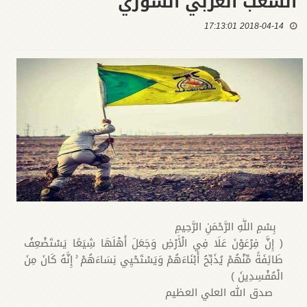
الشعب العربي السوري
2018-04-14 17:13:01
بِسْمِ اللَّهِ الرَّحْمَنِ الرَّحِيمِ
( إِنَّ فِرْعَوْنَ عَلَا فِي الْأَرْضِ وَجَعَلَ أَهْلَهَا شِيَعًا يَسْتَضْعِفُ
طَائِفَةً مِّنْهُمْ يُذَبِّحُ أَبْنَاءَهُمْ وَيَسْتَحْيِي نِسَاءَهُمْ ۚ إِنَّهُ كَانَ مِنَ
الْمُفْسِدِينَ )
صدق الله العلي العظيم