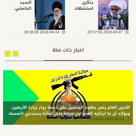
بذكرى
السيد
استشهاد
الخامنئي:
الامام
رؤساء
الصدر،
الدول الذين
الكتائب
شنوا
2018-04-07 20:57:59
تخاطب
2018-04-14 18:36:08
العدوان على
امريكا: ان
سوريا
حملتم
مجرمون
اخبار ذات صلة
جنودكم في
المواجهة
السابقة
بنعوش، لن
نُبقي لكم
منهم ما
تحملونه
هذه المرة
الأمين العام يثمن جهود القائمين على خدمة زوار زيارة الأربعين،
ويؤكد أن ما ارتكبه العدو من جريمة بحق أبنائنا يستدعي التمسك
2026-08-03 19:09:03
بالسلاح وتطويره لردع كل من يريد بنا شراً