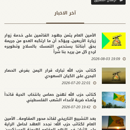
ارسال التعليق
آخر الاخبار
الأمين العام يثمن جهود القائمين على خدمة زوار
زيارة الأربعين، ويؤكد أن ما ارتكبه العدو من جريمة
بحق أبنائنا يستدعي التمسك بالسلاح وتطويره
لردع كل من يريد بنا شراً
19:09 2026-08-03
كتائب حزب الله تبارك قرار اليمن بفرض الحصار
البحري على الكيان السعودي
22:01 2026-07-20
كتائب حزب الله تهنئ حماس بانتخاب الحية قائداً
وتُعدّه ضربة لأعداء الشعب الفلسطيني
19:42 2026-07-20
بعد التشييع التاريخي لقائد محور المقاومة.. الأمين
العام لكتائب حزب الله: نجدد العهد لحامل الراية
على الثبات في النهج المقاوم لهيمنة المستكبرين