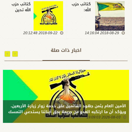
كتائب حزب
كتائب حزب
الله:
الله تدين
الامريكان
الاعتداء
يخططون
الغادر
لمنع
بالاهواز
2018-08-29 14:16:04
التحالف بين
2018-09-22 20:12:48
وتؤكد وضع
الفتح
ما تمتلكه
وسائرون
من خبرات
اخبار ذات صلة
ويحولون
في رصد
دون إعلان
الاعداء
الكتلة
لخدمة
الأكبر
الشعبين
العراقي
والايراني
الأمين العام يثمن جهود القائمين على خدمة زوار زيارة الأربعين،
ويؤكد أن ما ارتكبه العدو من جريمة بحق أبنائنا يستدعي التمسك
2026-08-03 19:09:03
بالسلاح وتطويره لردع كل من يريد بنا شراً