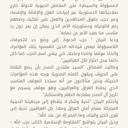
لامسؤولة والسيطرة على المفاصل الحيوية للدولة خارج
صلاحياتها الدستورية عبر إجراءات العزل والإقالة والإقصاء
وعبر حجب حقوق المجاهدين والعمل على تفكيك وضعهم
رغم قانونيته ودستوريته الأمر الذي يمكن إن يمر دون رد
مناسب منا بعيد الأمر عن نصابه".
ودعا البيان " حزب الدعوة, إلى وضع حد للتصرفات
اللامسؤولة لبعض قياداته الذين انغمسوا بتلك المؤامرة،
واتخاذ موقفا واضحا وعاجلا، كي يبقى اسم الحزب كما كان
دائما محل اعتزاز لكل العراقيين".
وطالبت الفصائل "السيد مقتدى الصدر بأن يضع النقاط
على الحروف ويقول كلمته المدوية بوجه هذه المؤامرات
الخبيثة، ونحن متأكدون من أنه سيتخذ الموقف المناسب
الذي يحفظ العراق والعراقيين، وهو موقف ينسجم مع
تاريخ آل الصدر بمقارعة الظلم والاستكبار".
وأختتم البيان: "تحية وشكر لا ينقطع إلى مرجعيتنا الدينية
المباركة صمام أمان العراق وملاذ كل العراقيين تحية إلى
قوى الخير والبناء, وما النصر إلا من عند الله".
وذيل البيان بتواقيع "المقاومة الإسلامية كتائب حزب الله –