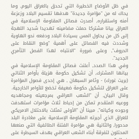
في ظل الأوضاع الخطيرة التي تحدق بالعراق اليوم, وما
يحاك له من "مؤامرة جديدة" هدفها تقسيم البلاد وزعزعة
أمنه واستقراره, أصدرت فصائل المقاومة الإسلامية في
العراق بيانا مشتركا حملت مضامينه تهديدا شديد اللهجة
إلى كل من يحاول المس بسيادة البلاد ودفعه نحو الهاوية
وشددت فيه الفصائل على أهمية "وضع النقاط على
الحروف", وعلى ضرورة "الانتباه لهذا الفصل التآمري
الجديد".
وفي هذا الصدد, أعلنت فصائل المقاومة الإسلامية في
بيانها المشترك, أن تشكيل حكومة هزيلة بأوامر الثنائي
(بريت غورك) - وثامر السبهان , هي إحدى فصول المؤامرة
على العراق لتشكيل حكومة ضعيفة تخضع للأوامر الخارجية.
وقال البيان, أن "الشعب العراقي بمرجعيته ومجاهديه
ووعيه المتقدم تمكن من إحباط ثلاث مؤامرات استهدفت
وجوده وكيانه", مبينا أن "الأولى تمثلت بالاحتلال الامريكي
للعراق الذي أجبرته المقاومة الإسلامية على مغادرة البلد
مدحورا, والثانية هي مؤامرة الفتنة الطائفية التي صنعها
المحتلون لتفرقة أبناء الشعب العراقي بهدف السيطرة على