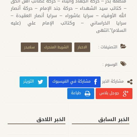
منظمة بدر – حركة الجهاد والبناء – حركة عصائب أهل الحق
– كتائب سيد الشهداء – حركة جند الإمام – حركة أنصار
الله الأوفياء – سرايا عاشوراء – سرايا أنصار العقيدة –
سرايا الخراساني – وكتائب الإمام علي (عليه
السلام)".انتهى
التصنيفات :
الاخبار
الشريط المتحرك
سلايدر
الوسوم :
مشارکة الخبر
مشاركة في الفيسبوك
التويتر
جوجل بلاس
طباعة
الخبر السابق
الخبر اللاحق