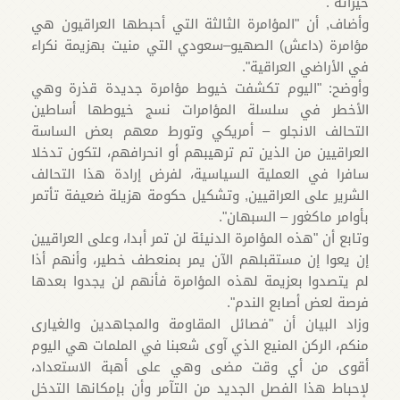
خيراته".
وأضاف, أن "المؤامرة الثالثة التي أحبطها العراقيون هي
مؤامرة (داعش) الصهيو–سعودي التي منيت بهزيمة نكراء
في الأراضي العراقية".
وأوضح: "اليوم تكشفت خيوط مؤامرة جديدة قذرة وهي
الأخطر في سلسلة المؤامرات نسج خيوطها أساطين
التحالف الانجلو – أمريكي وتورط معهم بعض الساسة
العراقيين من الذين تم ترهيبهم أو انحرافهم، لتكون تدخلا
سافرا في العملية السياسية، لفرض إرادة هذا التحالف
الشرير على العراقيين, وتشكيل حكومة هزيلة ضعيفة تأتمر
بأوامر ماكغور – السبهان".
وتابع أن "هذه المؤامرة الدنيئة لن تمر أبدا، وعلى العراقيين
إن يعوا إن مستقبلهم الآن يمر بمنعطف خطير، وأنهم أذا
لم يتصدوا بعزيمة لهذه المؤامرة فأنهم لن يجدوا بعدها
فرصة لعض أصابع الندم".
وزاد البيان أن "فصائل المقاومة والمجاهدين والغيارى
منكم، الركن المنيع الذي آوى شعبنا في الملمات هي اليوم
أقوى من أي وقت مضى وهي على أهبة الاستعداد،
لإحباط هذا الفصل الجديد من التآمر وأن بإمكانها التدخل