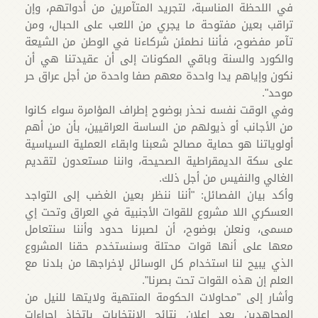
في اللحظة المناسبة، لتجريد المتآمرين من أدواتهم، وإن
تراقب بعين مفتوحة ما يجري من اللعب على الحبال، ومن
تآمر مفضوح، فأننا نطمئن شركاءنا في الوطن من الشيعة
والكورد والسنة وباقي المكونات إلى أن عقيدتنا هي أن
نكون وإياهم يدا واحدة معهم صفا واحدة من أجل عراق حر
موحد".
وفي الوقت نفسه نحذر بوضوح إطراف المؤامرة سواء كانوا
من الأجانب أو ذيولهم من الساسة العراقيين، بأن من أهم
أولوياتنا هو حماية مصالح شعبنا وابقاء العملية السياسية
على سكة الديمقراطية الصحيحة، واننا مستعدون لتقديم
الغالي والنفيس من أجل ذلك.
وأكد بيان الفصائل: "أننا ننظر بعين الغضب إلى التواجد
العسكري اللا مشروع للقوات الأجنبية في العراق وتحت إي
مسمى، ونعلن بوضوح، أن لصبرنا حدود وأننا سنتعامل
معها على أنها قوات محتلة وسنستخدم حقنا المشروع
الذي يبيح لنا استخدام كل الوسائل لإخراجها من بلدنا مع
العلم إن هذه القوات تحت بصرنا".
وأشار إلى "محاولات الحكومة المنتهية ولايتها للنيل من
المجاهدين بعد إعلان نتائج الانتخابات باتخاذ إجراءات