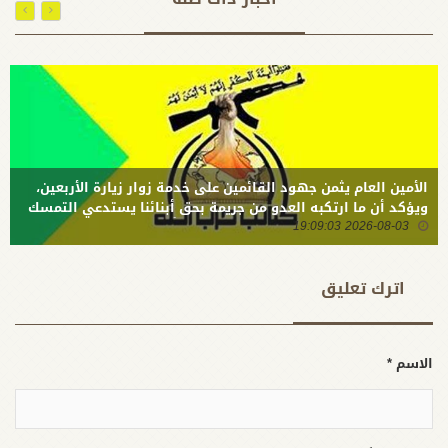
الأمة لجهاد
بفاعلية كي
وتضحيات
لا تضيع
الإمام علي
حقوقهم
في حركته
وحقوق
المقاومة
أهليهم
للظلم
وبلدهم
الأمين العام يثمن جهود القائمين على خدمة زوار زيارة الأربعين،
ويؤكد أن ما ارتكبه العدو من جريمة بحق أبنائنا يستدعي التمسك
2026-08-03 19:09:03
بالسلاح وتطويره لردع كل من يريد بنا شراً
اترك تعلیق
الاسم *