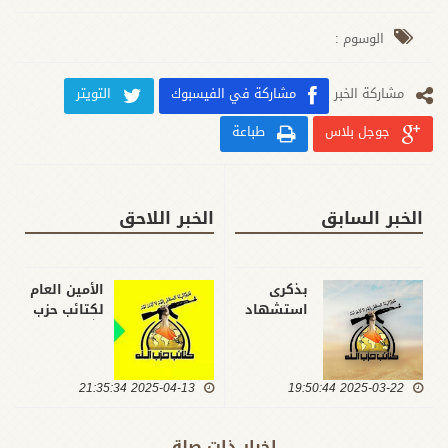
الوسوم :
مشارکة الخبر
مشاركة في الفيسبوك
التويتر
جوجل بلاس
طباعة
الخبر السابق
الخبر اللاحق
بذكرى
الأمين العام
استشهاد
لكتائب حزب
أمير
الله: على
المؤمنين..
الإخوة
كتائب حزب
والأخوات
2025-03-22 19:50:44
الله تؤكد
2025-04-13 21:35:34
الاستعداد
وجوب
للمشاركة
استحضار
بالانتخابات
اخبار ذات صلة