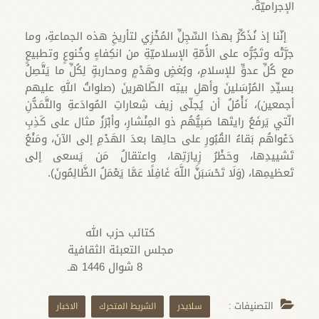
الإجراميّةُ.
إنّنا إذ نُذَكِّرُ بهذا السِّجِلِّ المُخْزِي لتأريخِ هذه الجماعةِ، وما
جرَّتْه وتَجُرُّه على الأُمّةِ الإسلاميّةِ من انكِفاءٍ وخُنوعٍ وتطبيعٍ
مع كُلِّ عدوٍّ للإسلامِ، وبُغضٍ وهَدْمٍ ومحاربةٍ لِكُلِّ ما يَتَّصِلُ
بسيِّدِ المُرْسَلينَ وأهلِ بيتِه الطّاهرينَ (صلواتُ اللهِ عليهم
أجمعين)، نَأْمُلُ أن يُجلّى زيف شِعاراتِ المُوادَعةِ والتَّمَدُّنِ
الّتي يَرفَعُ رايتَها صَبِيُّهُم ذو المِنْشارِ، وأبْرَزُ مثال على كَذِبِ
دَعْواهُم بَقاءُ القُبُورِ على حالِها بعدَ الهَدْمِ إلى الآنَ، ومَنْعُ
تَشييدِها، وحَظْرُ زِيارَتِها، واعتقالُ مَن يَسعى إلى
تَعظيمِها، (وَلَا تَحْسَبَنَّ اللَّهَ غَافِلًا عَمَّا يَعْمَلُ الظَّالِمُونَ).
كتائب حزب الله
مجلس التعبئة الثقافية
8 شوال 1446 هـ
التصنيفات :
سلايدر
الشريط المتحرك
الاخبار