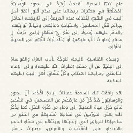
عامِ ١٣٤٤ للهجرةِ، أقدمتْ زُمْرَةُ بني سعود الوهابيّةُ
المُصَنَّعَةُ في مختبراتِ بريطانيا على هَدْمِ قُبُورِ أئمّةِ أهل
البيت في البقيعِ، لِتُضافَ هذه الجريمةُ إلى تاريخِهم الحافلِ
بِجرائم قَتْلِ المسلمينَ، واستباحةِ دمائِهم، وخيانةِ ثوابِتِهم،
والتآمُرِ عليهم، وُصولًا إلى مَنْعِ أيِّ مَظْهَرٍ يُراعي حُرْمَةَ آلِ
محمّدٍ (صلواتُ اللهِ عليهم)، أو يُخَلِّدَ تُراثَ النُّبُوّةِ في المدينةِ
المُنَوَّرَةِ.
وبهذه المُناسبةِ الأليمةِ، نتوجَّهُ بآياتِ العزاءِ والمُواساةِ
إلى البقيّةِ من آلِ محمّدٍ (صلواتُ اللهِ عليهم)، وإلى الإمام
الخامنئي ومراجعنا العظام، وكُلِّ عُشّاقِ أهلِ البيتِ (عليهم
السلام).
لقد رافَقَتْ تلك الهجمةَ عمليّاتُ إبادةٍ نَفَّذَها آلُ سعودٍ
والوهابيّونَ ضدَّ كُلِّ مَن عارَضَهُم من المسلمينَ، في مَشْهَدٍ
قاتمٍ حَوَّلَ مياهَ المدينةِ إلى دِماءٍ من كَثْرَةِ القتلِ، كما يَذْكُرُ
ذلك بعضُ المؤرِّخينَ في مَقاطِعَ مُشابِهَةٍ في الكثيرِ من
تفاصيلِها للجَرائِمِ الّتي ارتكبتْها وريثتُهُم في سَفْكِ الدماءِ
والاعتداءِ على المُقَدَّساتِ والأعراضِ، عِصاباتُ داعشَ