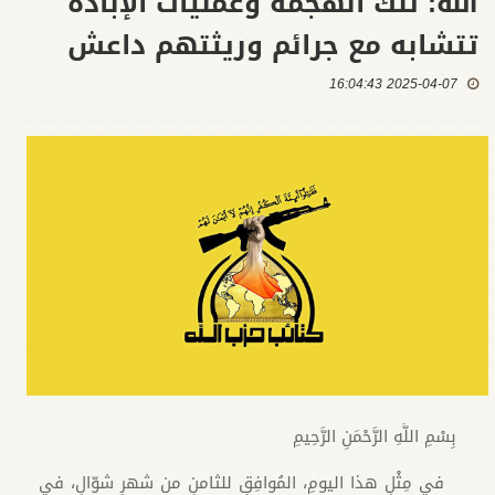
الله: تلك الهجمة وعمليات الإبادة
تتشابه مع جرائم وريثتهم داعش
2025-04-07 16:04:43
بِسْمِ اللَّهِ الرَّحْمَنِ الرَّحِيمِ
في مِثْلِ هذا اليومِ، المُوافِقِ للثامنِ من شهرِ شوّالٍ، في