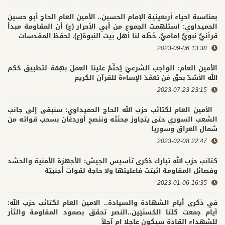
بمناسبة احياء أربعينية الإمام الحسين.. الأمين العام الحاج أبو حسين
الحميداوي: استلهمت الجموع من أبي الأحرار (ع) أن المقاومة مبدأ
قرأنيٌّ نبويٌّ إماميٌّ، خَطّه لنا أهل بيت النبوة(ع)، لحفظ المقدسات
13:38 2023-09-06
الأمين العام: الواجب الشرعيّ يُحتِّمُ علينا العملَ بهِمّة لتطبيق حُكم
الله الأشدّ بحقّ مَن تعمَّدَ الإساءةَ للقرآن الكريم
23:15 2023-07-23
الأمين العام لكتائب حزب الله الحاج الحميداوي: سنبقى إلى جانب
الشعب السوري حتى يتجاوز مِحنَتَه وننصح أوردغان بسحب قواته من
شمال العراق وسوريا
22:47 2023-02-08
كتائب حزب الله تبارك ذكرى تأسيس الجيش: الأجهزة الأمنية والحشد
وفصائل المقاومة اثبتت فاعليتها ولا حاجة لقوات أجنبيّة
16:35 2023-01-06
في ذكرى أيام الشهادة والسيادة.. الامين العام لكتائب حزب الله:
أيام جمعت كلتا الحُسنَيَين..النصر تحقق بصمود المقاومة والثأر
للشهداء القادة سيكون عاجلا ام آجلآ