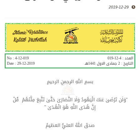
2019-12-29
العدد :
4-12-019
4-12-019
No :
التاريخ :
2 جمادى الاول 1441هـ
29-12-2019
Date :
بسمِ اللهِ الرحمنِ الرحيمِ
"وَلَن تَرْضَىٰ عَنكَ الْيَهُودُ وَلَا النَّصَارَىٰ حَتَّىٰ تَتَّبِعَ مِلَّتَهُمْ قُلْ
إِنَّ هُدَى اللَّهِ هُوَ الْهُدَىٰ "
صدقَ اللهُ العليُّ العظيمُ