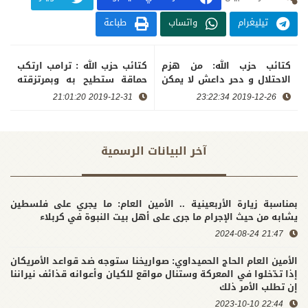
تيليغرام
واتساب
طباعة
كتائب حزب الله: من هزم
كتائب حزب الله : ترامب ارتكب
الاحتلال و دحر داعش لا يمكن
حماقة ستطيح به وبمرتزقته
ان يخضع لعبيد المحور الصهيو
في العراق والمنطقة
2019-12-31 21:01:20
2019-12-26 23:22:34
امريكي السعودي او يطاطئ
راسه لاحتلال جديد
آخر البیانات الرسمية
بمناسبة زيارة الأربعينية .. الأمين العام: ما يجري على فلسطين
يشابه من حيث الإجرام ما جرى على أهل بيت النبوة في كربلاء
21:47 2024-08-24
الأمين العام الحاج الحميداوي: صواريخنا ستوجه ضد قواعد الأمريكان
إذا تدّخلوا في المعركة وستنال مواقع للكيان وأعوانه قذائف نيراننا
إن تطلب الأمر ذلك
22:44 2023-10-10