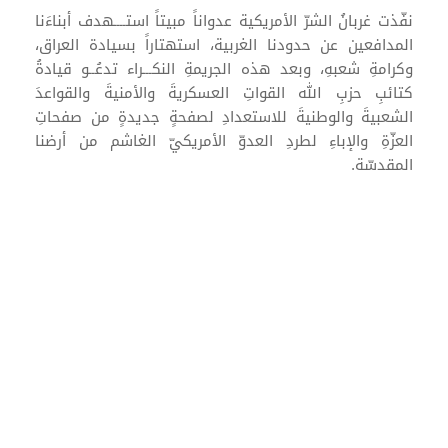
نفّذت غربانُ الشرّ الأمريكية عدواناً مبيتاً استــــهدف أبناءَنا
المدافعين عن حدودنا الغربية، استهتاراً بسيادة العراق،
وكرامةِ شعبهِ، وبعد هذه الجريمةِ النكـــراء تدعُــو قيادةُ
كتائبِ حزبِ الله القواتِ العسكريةَ والأمنيةَ والقواعدَ
الشعبيةَ والوطنيةَ للاستعدادِ لصفحةٍ جديدةٍ من صفحاتِ
العزّةِ والإباءِ لطردِ العدوّ الأمريكيّ الغاشم من أرضنا
المقدسّة.