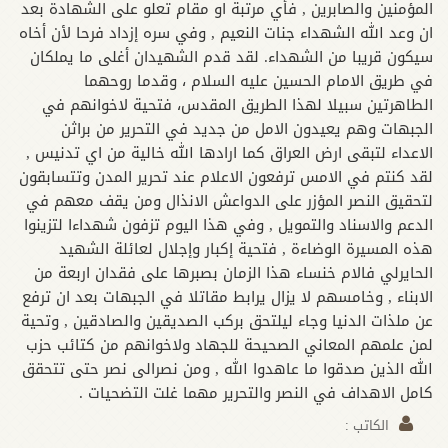
المؤمنين والصابرين , فأي مرتبة او مقام تعلو على الشهادة بعد
ان وعد الله الشهداء جنات النعيم , وفي سره إزداد فرحا لأن أخاه
سيكون قريبا من الشهداء. لقد قدم الشهيدان أغلى ما يملكان
في طريق الامام الحسين عليه السلام ، وقدما روحهما
الطاهرتين سبيلا لهذا الطريق المقدس، فتحية لاخوانهم في
الجبهات وهم يعيدون الامل من جديد في التحرير من براثن
الاعداء لتبقى ارض العراق كما ارادها الله خالية من اي تدنيس ,
لقد كنتم في الامس ترفعون الاعلام عند تحرير المدن وتتسابقون
لتحقيق النصر المؤزر على الدواعش الانذال ومن يقف معهم في
الدعم والاسناد والتمويل , وفي هذا اليوم تزفون شهداءا لتزينوا
هذه المسيرة الوضاءة , فتحية إكبار وإجلال لعائلة الشهيد
الحايرلي فالام خنساء هذا الزمان بصبرها على فقدان اربعة من
الابناء , وخامسهم لا يزال يرابط مقاتلا في الجبهات بعد ان ترفع
عن ملذات الدنيا وجاء ليلتحق بركب الصديقين والصادقين , وتحية
لمن علمهم المعاني الصحيحة للجهاد ولاخوانهم من كتائب حزب
الله الذين صدقوا ما عاهدوا الله , ومن نصرالى نصر حتى تتحقق
كامل الاهداف في النصر والتحرير مهما غلت التضحيات .
الکاتب :