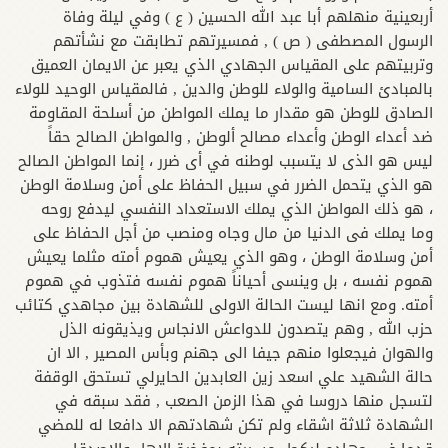
أربعينية منهلهم أبا عبد الله الحسين ( ع ) وفي ليلة وفاة
الرسول المصطفى ( ص ) , فمسيرتهم تطابقت مع نشأتهم
وتربيتهم على المقياس الجهادي الذي يعبر عن الايمان العميق
بالمبادئ السامية والولاء للوطن والدين , فالمقياس الوحيد للولاء
الصادق للوطن هو مقدار ما يملك المواطن من أسلحة المقاومة
ضد أعداء الوطن وأعداء مصالح ألوطن , والمواطن الصالح حقاً
ليس هو الذى لا يتسبب لوطنه في أى ضرر ، إنما المواطن الصالح
هو الذي يتحمل الضرر في سبيل الحفاظ على أمن وسلامة الوطن
، هو ذلك المواطن الذي يملك الاستعداد النفسي ليدفع روحه
وما يملك فى الدنيا من مال وجاه ومنصب من أجل الحفاظ على
أمن وسلامة الوطن ، وهو الذي يعيش هموم أمته مثلما يعيش
هموم نفسه ، بل وينسى أحياناً هموم نفسه فتذوب في هموم
أمته. ومع انها ليست الحالة الاولى للشهادة بين مجاهدي كتائب
حزب الله , وهم يتصدون للدواعش الانجاس ويذيقونه الذل
والهوان فيجعلوا منهم جيفا الى جهنم وبأس المصير , الا ان
حالة الشهيد علي اسعد زين العابدين الحايرلي تستحق الوقفة
لتسجل منها دروسا في هذا الزمن الصعب , فقد سبقه في
الشهادة ثلاثة اشقاء ولم تكن شهادتهم الا دافعا له للمضي