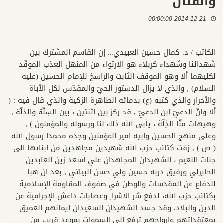
والقتال
2014-12-21 00:00:00
الكاتب / د. كمال حسين العبيدي... إن القاسم المشترك بين
شهدائنا وشهداء كربلاء هو الارتواء من المنهل العذب الموقّد
لكليهما ألا وهو الموقف الثابت والراسخ للإمام الحسين (عليه
السلام) , والذي لا يزال الدستور الحيّ والمقدّس لكل الأباة
والأحرار والذي كتبه (ع) بدمائه الطاهرة الزكية والذي قال فيه : (
ألا وإنّ الدعيّ ابن الدعيّ , قد ركز بين اثنتين ، بين السِلّة والذلّة ,
وهيهات منّا الذِلّة ، يأبى الله ذلك لنا ورسوله والمؤمنون ) ,
وعلى منهج الحسين وأبيه امير المؤمنين وجده محمدا رسول الله
( ص ) , زفت كتائب حزب الله شهيدين مجاهدين من ابنائها الى
جنات النعيم ، الشهيدان المجاهدان علي أسعد زين العابدين
الحايرلي ورفيق دربه حسين ولي حسن البياتي , بعد ان هبا
للدفاع عن المقدسات والوطن في صفوف المقاومة الإسلامية
بكتائب حزب الله، لدفع شر الاشرار وعصابات داعش الإجرامية عن
الدين والبلاد. وقد جسد الشهيدان السعيدان ايمانهم العميق
بمعتقداتهم وارواحهم ترفع الى السموات بموعد قريب من