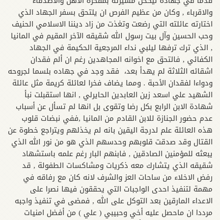
قدما في جهاده ليكحل مسيرته بمفخرة الاهل والاصدقاء
والاقرباء , وكان من عظيم الفرص ان يلتحق بسفر الجهاد الذي
اختارته عائلته التي رضعت وتغذت من زاد ديننا الاسلامي الحنيف
وحب الحسين وآل بيت رسول الله شقيقه الآخر المقيم في المانيا
, الذي ترك ترفها ليلبي نداء المرجعية الحكيمة في الجهاد
الكفائي , فالتحق مع اخوانه المجاهدين رغم ان ألم فقدان
اشقائه الثلاثة لم يهدأ بعد، فقد وجد في جهاده بلسما لجروحه
ودواءا لفقدان الأحبة . ومما يضاف فخرا لعائلة كريمة مثل عائلة
الشهيد علي اسعد زين العابدين الحايرلي , انها استقبلت نبأ
شهادة الابن الرابع بكل رضا وتقوى بل انها لم تسأل عن أسباب
عدم حضور الجنازة للابن القادم من المانيا ,ففي نبضات قلوب
هذه العائلة علم لدرجة اليقين بانه لم يخذلهم ويتراجع خطوة عن
القتال وقد صدقت قلوبهم وحدسهم الذي هو من نور الله الذي
يبعثه للمؤمنين الصادقين , فابنهم البار رغم علمه باستشهاد
شقيقه الذي يتشارك معه ذكريات ومشاكسات الطفولة , قد
رفض الاخلاء من ساحات العز والشرف لانه كان مع رفاقه في
مهمة لتنفيذ احدى الواجبات التي يحققون فيها نصرا على
الاعداء المارقين بعد التوكل على الله , فمضى في تنفيذ واجبه
مرددا ان ماحصل عليه أخي وحبيبي ( علي ) من أفضل امنيات