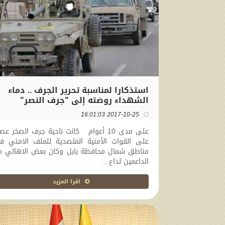
استذكارا لمناسبة تحرير الجرف .. دماء
الشهداء روضته إلى "جرف النصر"
2017-10-25 16:01:03
على مدى 10 أعوام كانت ناحية جرف الصخر عص
على القوات الأمنية المتصدية للملف الامني ف
مناطق شمال محافظة بابل وكان بعض الاهالي م
الداعمين لداع...
اقرا المزيد