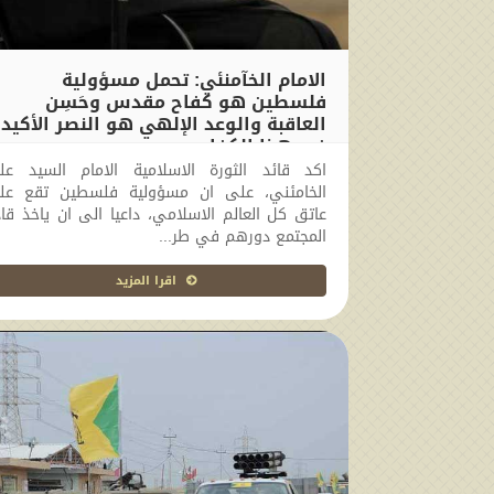
الامام الخآمنئي: تحمل مسؤولية
فلسطين هو كفاح مقدس وحَسِن
العاقبة والوعد الإلهي هو النصر الأكيد
في هذا الكفاح
اكد قائد الثورة الاسلامية الامام السيد عل
2017-11-01 10:50:07
الخامئني، على ان مسؤولية فلسطين تقع عل
عاتق كل العالم الاسلامي، داعيا الى ان ياخذ قا
المجتمع دورهم في طر...
اقرا المزيد