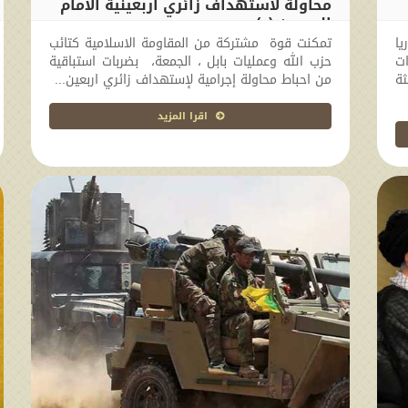
محاولة لاستهداف زائري اربعينية الامام
الحسين (ع)
ا
تمكنت قوة مشتركة من المقاومة الاسلامية كتائب
2017-11-10 13:18:14
ت
حزب الله وعمليات بابل ، الجمعة، بضربات استباقية
ثة
من احباط محاولة إجرامية لإستهداف زائري اربعين...
اقرا المزيد