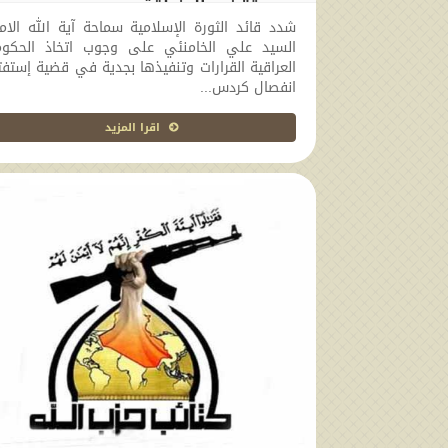
جديدة" في المنطقة
شدد قائد الثورة الإسلامية سماحة آية الله الام
2017-10-05 13:13:22
السيد علي الخامنئي على وجوب اتخاذ الحكوم
العراقية القرارات وتنفيذها بجدية في قضية إستفت
انفصال كردس...
اقرا المزيد