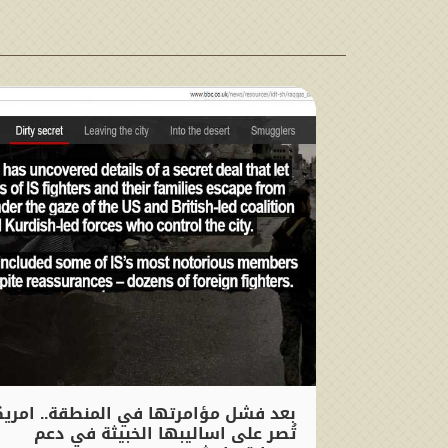
بعد فشل مؤامرتها في المنطقة.. امريك
تُصر على اساليبها الخبيثة في دعم