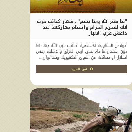
"بنا فتح الله وبنا يختم".. شعار كتائب حزب
الله لمحرم الحرام واختتام معاركها ضد
داعش غرب الانبار
2017-10-26 13:26:25
تواصل المقاومة الاسلامية كتائب حزب الله جهادها
دون انقطاع ما دام على ارض العراق والاسلام رجس
احتلال او صنائعه من القوى التكفيرية، وقد توال...
اقرا المزيد