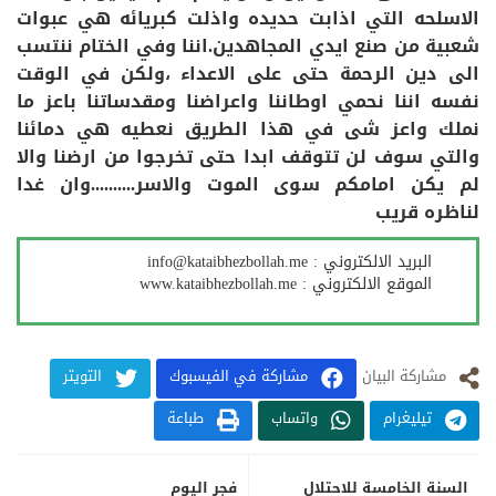
الاسلحه التي اذابت حديده واذلت كبريائه هي عبوات
شعبية من صنع ايدي المجاهدين.اننا وفي الختام ننتسب
الى دين الرحمة حتى على الاعداء ،ولكن في الوقت
نفسه اننا نحمي اوطاننا واعراضنا ومقدساتنا باعز ما
نملك واعز شى في هذا الطريق نعطيه هي دمائنا
والتي سوف لن تتوقف ابدا حتى تخرجوا من ارضنا والا
لم يكن امامكم سوى الموت والاسر..........وان غدا
لناظره قريب
البرید الالكتروني :
info@kataibhezbollah.me
الموقع الالكتروني :
www.kataibhezbollah.me
مشارکة البيان
مشاركة في الفيسبوك
التويتر
تيليغرام
واتساب
طباعة
السنة الخامسة للاحتلال
فجر اليوم