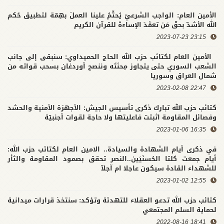
الأمين العام: الواجب الشرعيّ يُحتِّمُ علينا العملَ بهِمّة لتطبيق حُكم
الله الأشدّ بحقّ مَن تعمَّدَ الإساءةَ للقرآن الكريم
23:15 2023-07-23
الأمين العام لكتائب حزب الله الحاج الحميداوي: سنبقى إلى جانب
الشعب السوري حتى يتجاوز مِحنَتَه وننصح أوردغان بسحب قواته من
شمال العراق وسوريا
22:47 2023-02-08
كتائب حزب الله تبارك ذكرى تأسيس الجيش: الأجهزة الأمنية والحشد
وفصائل المقاومة اثبتت فاعليتها ولا حاجة لقوات أجنبيّة
16:35 2023-01-06
في ذكرى أيام الشهادة والسيادة.. الامين العام لكتائب حزب الله:
أيام جمعت كلتا الحُسنَيَين..النصر تحقق بصمود المقاومة والثأر
للشهداء القادة سيكون عاجلا ام آجلآ
12:55 2023-01-02
كتائب حزب الله تدعو العقلاء للتهدئة وتؤكد: سنتخذ قرارات ميدانية
لحماية السلم المجتمعي
18:41 2022-08-16