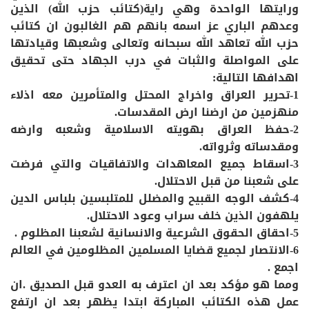
ورايتها الواحدة وهي راية(كتائب حزب الله) الذين
وعدهم الباري عز اسمه بانهم هم الغالبون ان كتائب
حزب الله تعاهد الله سبحانه وتعالى وشعبها وقيادتها
على المواصلة والثبات في درب الجهاد حتى تحقيق
اهدافها التالية:
1-تحرير العراق واخراج المحتل والمتأمرين معه اذلاء
منهزمين من ارضنا ارض المقدسات.
2-حفظ العراق بهويته الاسلامية وشعبه وارضه
ومقدساته وثرواته.
3-اسقاط جميع المعاهدات والاتفاقيات والتي فرضت
على شعبنا من قبل الاحتلال.
4-كشف الوجه القبيح والمضلل للمتلبسين بلباس الدين
يلهفون الذين خلف سراب وعود الاحتلال.
5-احقاق الحقوق الشرعية والانسانية لشعبنا المظلوم .
6-الانتصار لجميع قضايا المسلمين المظلومين في العالم
اجمع .
ومما هو مؤكد بعد ان اعترف به العدو قبل الصديق .ان
عمل هذه الكتائب المباركة ابتدا يظهر بعد ان ارتفع