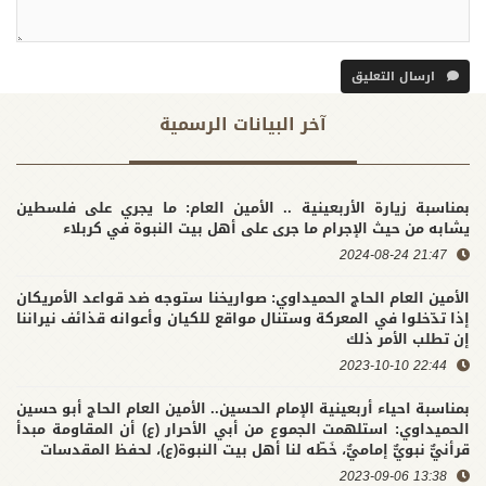
ارسال التعليق
آخر البیانات الرسمية
بمناسبة زيارة الأربعينية .. الأمين العام: ما يجري على فلسطين
يشابه من حيث الإجرام ما جرى على أهل بيت النبوة في كربلاء
21:47 2024-08-24
الأمين العام الحاج الحميداوي: صواريخنا ستوجه ضد قواعد الأمريكان
إذا تدّخلوا في المعركة وستنال مواقع للكيان وأعوانه قذائف نيراننا
إن تطلب الأمر ذلك
22:44 2023-10-10
بمناسبة احياء أربعينية الإمام الحسين.. الأمين العام الحاج أبو حسين
الحميداوي: استلهمت الجموع من أبي الأحرار (ع) أن المقاومة مبدأ
قرأنيٌّ نبويٌّ إماميٌّ، خَطّه لنا أهل بيت النبوة(ع)، لحفظ المقدسات
13:38 2023-09-06