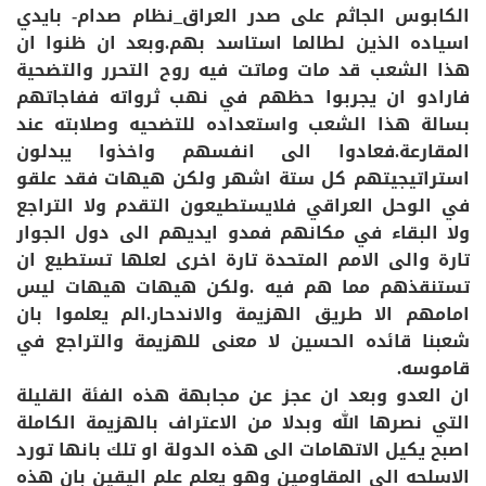
الكابوس الجاثم على صدر العراق_نظام صدام- بايدي
اسياده الذين لطالما استاسد بهم.وبعد ان ظنوا ان
هذا الشعب قد مات وماتت فيه روح التحرر والتضحية
فارادو ان يجربوا حظهم في نهب ثرواته ففاجاتهم
بسالة هذا الشعب واستعداده للتضحيه وصلابته عند
المقارعة.فعادوا الى انفسهم واخذوا يبدلون
استراتيجيتهم كل ستة اشهر ولكن هيهات فقد علقو
في الوحل العراقي فلايستطيعون التقدم ولا التراجع
ولا البقاء في مكانهم فمدو ايديهم الى دول الجوار
تارة والى الامم المتحدة تارة اخرى لعلها تستطيع ان
تستنقذهم مما هم فيه .ولكن هيهات هيهات ليس
امامهم الا طريق الهزيمة والاندحار.الم يعلموا بان
شعبنا قائده الحسين لا معنى للهزيمة والتراجع في
قاموسه.
ان العدو وبعد ان عجز عن مجابهة هذه الفئة القليلة
التي نصرها الله وبدلا من الاعتراف بالهزيمة الكاملة
اصبح يكيل الاتهامات الى هذه الدولة او تلك بانها تورد
الاسلحه الى المقاومين وهو يعلم علم اليقين بان هذه