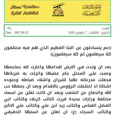
العدد :
No :
التاريخ :
الثلاثاء , 7 شعبان 1428
2007-08-21
Date :
((عم يتساءلون عن النبا العظيم الذي هم فيه مختلفون
كلا سيعلمون ثم كلا سيعلمون))
بعد ان وتدت في الارض اقدامها واعارت لله جماجمها
وصبت على المحتل جام غضبها وانزلت به ضرباتها
فجعلت مدرعاته نهبا للنيران واشلاء ضباطه وجنوده
اشتاتا اذ اختلطت الرؤوس بالاقدام وبعد ان جمعها حب
الله والدفاع عن الشعب وبعد ان كانت تعلن عن اسماء
مختلفة ورايات عديدة قررت كتائب كربلاء وكتائب ابي
الفضل العباس وكتائب زيد ابن علي وكتائب علي الاكبر
وكتائب السجاد (ع) ان تعلن عن اسمها الحقيقي