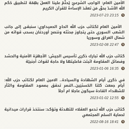
الأمين العام: الواجب الشرعيّ يُحتِّمُ علينا العملَ بهِمّة لتطبيق حُكم
الله الأشدّ بحقّ مَن تعمَّدَ الإساءةَ للقرآن الكريم
23:15 2023-07-23
الأمين العام لكتائب حزب الله الحاج الحميداوي: سنبقى إلى جانب
الشعب السوري حتى يتجاوز مِحنَتَه وننصح أوردغان بسحب قواته من
شمال العراق وسوريا
22:47 2023-02-08
كتائب حزب الله تبارك ذكرى تأسيس الجيش: الأجهزة الأمنية والحشد
وفصائل المقاومة اثبتت فاعليتها ولا حاجة لقوات أجنبيّة
16:35 2023-01-06
في ذكرى أيام الشهادة والسيادة.. الامين العام لكتائب حزب الله:
أيام جمعت كلتا الحُسنَيَين..النصر تحقق بصمود المقاومة والثأر
للشهداء القادة سيكون عاجلا ام آجلآ
12:55 2023-01-02
كتائب حزب الله تدعو العقلاء للتهدئة وتؤكد: سنتخذ قرارات ميدانية
لحماية السلم المجتمعي
18:41 2022-08-16