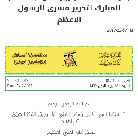
المبارك لتحرير مسرى الرسول
الاعظم
2017-12-07
العدد :
3-12-017
3-12-017
No :
التاريخ :
18 ربیع الاول 1439
7-12-2017
Date :
بسم الله الرحمن الرحيم
" اسْتِكْبَارًا فِي الْأَرْضِ وَمَكْرَ السَّيِّئِ وَلَا يَحِيقُ الْمَكْرُ السَّيِّئُ
إِلَّا بِأَهْلِهِ"
صدق الله العلي العظيم