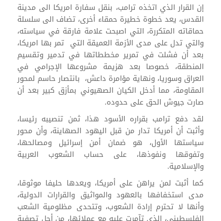
إن القرار الذي اتخذه ترامب، بنقل سفارة امريكا الى مدينة
القدس، يعد خطوة خطيرة حمقاء أخرى، تضاف الى سلسلة
حماقاته المتكررة، التي اصبحت علامة فارقة في سياسته،
والتي تدل على مدى الأزمة العميقة التي تمر بها امريكا،
بعد أن فشلت في تمرير مخططاتها في تدمير وتقسيم
المنطقة، خصوصا بعد هزيمة مشروعها الإجرامي في
العراق وسوريا، ونهاية مؤامرة داعش، بانتصار حاسم لمحور
المقاومة، مما أدخل الكيان الصهيوني بمأزق كبير بعد أن
صارت جيوش الحق على حدوده.
لقد دفع ترامب بقراره الأسود هذا، ثمن تنصيبه رئيسا،
وأثبت أن أمريكا تدار من قبل اليهود الصهاينة، وأن محور
سياستها الأول، هو ضمان أمن إسرائيل ومصالحها،
وتفوقها ونفوذها، على حساب الشعوب العربية
والإسلامية.
كما أثبت لمن يراهن على أمريكا، ويعدها حليفا موثوقا،
مدى استخفافها بالعهود والمواثيق والقرارات الدولية،
وأنها لا تحترم إرادة الشعوب، وتتحدى مظلومية الشعب
الفلسطيني، الذي تآمرت عليه مع عملائها، من أجل تصفية