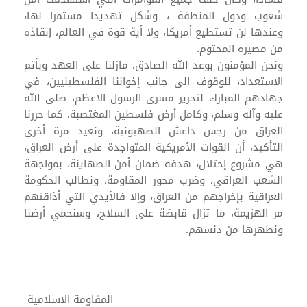
شعوب ودول المنطقة ، وشكل تهديدا مستمرا لها،
وعندها لن تستطيع أمريكا، ولا أية قوة في العالم، إنقاذه
من مصيره المحتوم.
ونحن المؤمنون بوعد الله الصادق، مازلنا على العهد وبأتم
الاستعداد، للوقوف الى جانب إخواننا الفلسطينيين، في
جهادهم المبارك لتحرير مسرى الرسول الاعظم، صلى الله
عليه وآله وسلم، وكامل أرض فلسطين المغتصبة، كما حررنا
العراق من رجس داعش الصهيونية، ونعيد مرة أخرى
التأكيد، أن القوات الأمريكية المتواجدة على أرض العراق،
هي مشروع إحتلال، هدفه ضمان أمن الصهاينة، بمواجهة
الشعب العراقي، وضرب محور المقاومة، ونطالب الحكومة
العراقية بإخراجهم من العراق، وإلا فالأيدي التي أذاقتهم
مر الهزيمة، ما تزال قابضة على السلاح، وسنحمي أرضنا
ونطهرها من دنسهم.
المقاومة الاسلامية