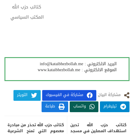
كتائب حزب الله
المكتب السياسي
البرید الالكتروني :
info@kataibhezbollah.me
الموقع الالكتروني :
www.kataibhezbollah.me
مشارکة البيان
مشاركة في الفيسبوك
التويتر
تيليغرام
واتساب
طباعة
كتائب حزب الله تدين
كتائب حزب الله تحذر من مبادرة
استهداف المصلين في مسجد
معصوم التي تمنح الشرعية