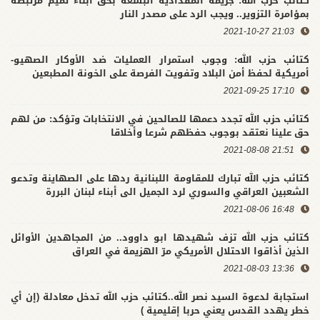
كتائب حزب الله: جريمة المقدادية البشعة بحق ابناء تميم مرتبطة
بمؤامرة التزوير.. ويجب الرد على مصدر النار
21:03 2021-10-27
كتائب حزب الله: وجوب استمرار العمليات ضد الأوكار الصهيو-
أمريكية لحفظ أمن البلاد وتفويت الفرصة على الخونة المطبعين
17:10 2021-09-25
كتائب حزب الله تجدد دعمها للصالحين في الانتخابات وتؤكد: من لهم
حق علينا نعتقد بوجوب حفظهم شرعا وأخلاقا
21:51 2021-08-08
كتائب حزب الله تبارك للمقاومة اللبنانية ردها على الصهاينة وتدعو
الشعبين العراقي والسوري لرد الجميل الى أبناء لبنان البررة
16:48 2021-08-06
كتائب حزب الله تزف شهيدها ابو داوود.. من المجاهدين الأوائل
الذين أذاقوا الاحتلال الأمريكي مرّ الهزيمة في العراق
13:36 2021-08-03
استجابة لدعوة السيد نصر الله..كتائب حزب الله تدخل معادلة (إن أي
خطر يهدد القدس يعني حربا إقليمية )