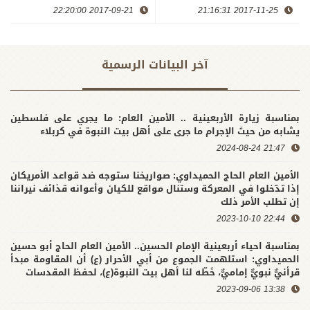
الروضة بمصر وتدعو الى فضح
لاستفتاء وانفصال كردستان
2017-09-21 22:20:00
2017-11-25 21:16:31
رعاة الارهاب وعلى رأسها
وتفتح الباب واسعا امام
الكيان الإسرائيلي
التدخلات الاجنبية
آخر البیانات الرسمية
بمناسبة زيارة الأربعينية .. الأمين العام: ما يجري على فلسطين
يشابه من حيث الإجرام ما جرى على أهل بيت النبوة في كربلاء
21:47 2024-08-24
الأمين العام الحاج الحميداوي: صواريخنا ستوجه ضد قواعد الأمريكان
إذا تدّخلوا في المعركة وستنال مواقع للكيان وأعوانه قذائف نيراننا
إن تطلب الأمر ذلك
22:44 2023-10-10
بمناسبة احياء أربعينية الإمام الحسين.. الأمين العام الحاج أبو حسين
الحميداوي: استلهمت الجموع من أبي الأحرار (ع) أن المقاومة مبدأ
قرأنيٌّ نبويٌّ إماميٌّ، خَطّه لنا أهل بيت النبوة(ع)، لحفظ المقدسات
13:38 2023-09-06