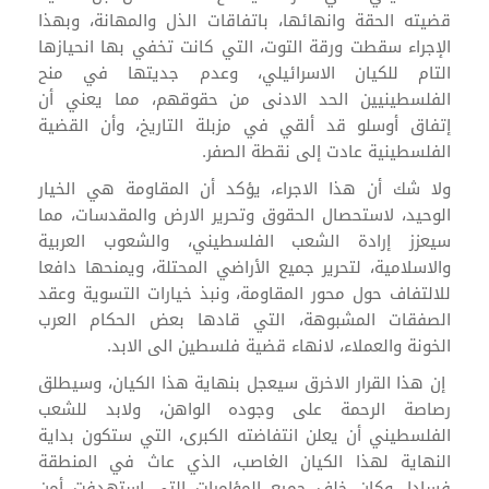
قضيته الحقة وانهائها، باتفاقات الذل والمهانة، وبهذا
الإجراء سقطت ورقة التوت، التي كانت تخفي بها انحيازها
التام للكيان الاسرائيلي، وعدم جديتها في منح
الفلسطينيين الحد الادنى من حقوقهم، مما يعني أن
إتفاق أوسلو قد ألقي في مزبلة التاريخ، وأن القضية
الفلسطينية عادت إلى نقطة الصفر.
ولا شك أن هذا الاجراء، يؤكد أن المقاومة هي الخيار
الوحيد، لاستحصال الحقوق وتحرير الارض والمقدسات، مما
سيعزز إرادة الشعب الفلسطيني، والشعوب العربية
والاسلامية، لتحرير جميع الأراضي المحتلة، ويمنحها دافعا
للالتفاف حول محور المقاومة، ونبذ خيارات التسوية وعقد
الصفقات المشبوهة، التي قادها بعض الحكام العرب
الخونة والعملاء، لانهاء قضية فلسطين الى الابد.
إن هذا القرار الاخرق سيعجل بنهاية هذا الكيان، وسيطلق
رصاصة الرحمة على وجوده الواهن، ولابد للشعب
الفلسطيني أن يعلن انتفاضته الكبرى، التي ستكون بداية
النهاية لهذا الكيان الغاصب، الذي عاث في المنطقة
فسادا، وكان خلف جميع المؤامرات التي استهدفت أمن