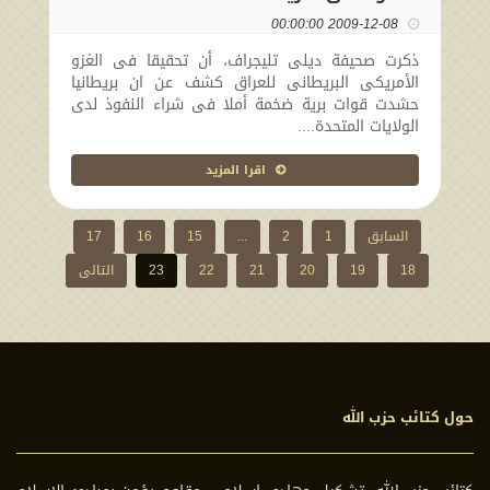
2009-12-08 00:00:00
ذكرت صحيفة ديلى تليجراف، أن تحقيقا فى الغزو
الأمريكى البريطانى للعراق كشف عن ان بريطانيا
حشدت قوات برية ضخمة أملا فى شراء النفوذ لدى
الولايات المتحدة....
اقرا المزيد
السابق
1
2
...
15
16
17
18
19
20
21
22
23
التالی
حول كتائب حزب الله