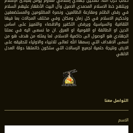
كتائب حزب الله، تشكيل جهادي إسلامي مقاوم يؤمن بمبادئ الإسلام
وينتهج خط الاسلام المحمدي الاصيل وآل البيت الأطهار عليهم السلام
في رفض الظلم ومقارعة الظالمين، ونصرة المظلومين والمستضعفين
وتحكيم الاسلام في كل زمان ومكان وفي مختلف المجالات بما فيها
الثقافية والسياسية ويرفض التكفير والاقصاء والتمييز على اساس
الدين او الطائفة او القومية او العرق .ان ما نسعى اليه في عملنا
الجهادي هو الوصول الى حاكمية الاسلام، لما يمثله من هدف هو من
أسمى الاهداف التي رسمها الله تعالى للانبياء والاولياء لتحقيقه على
الارض ونتيجة حتمية لجميع الرسالات التي ستكون خاتمتها دولة العدل
الالهي
التواصل معنا
الاسم